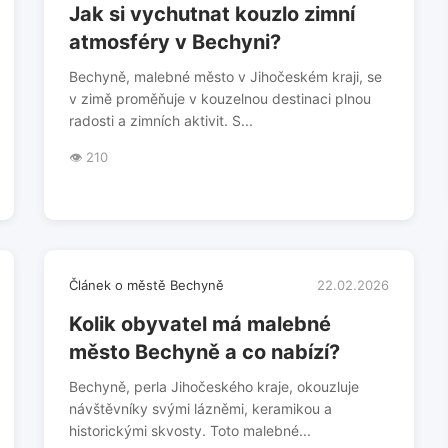
Jak si vychutnat kouzlo zimní
atmosféry v Bechyni?
Bechyně, malebné město v Jihočeském kraji, se
v zimě proměňuje v kouzelnou destinaci plnou
radosti a zimních aktivit. S...
👁️ 210
Článek o městě Bechyně
22.02.2026
Kolik obyvatel má malebné
město Bechyně a co nabízí?
Bechyně, perla Jihočeského kraje, okouzluje
návštěvníky svými lázněmi, keramikou a
historickými skvosty. Toto malebné...