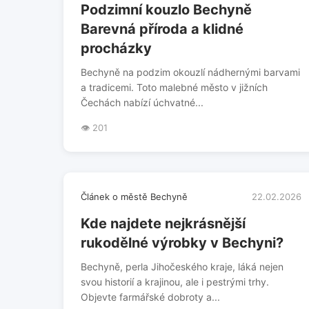
Podzimní kouzlo Bechyně
Barevná příroda a klidné
procházky
Bechyně na podzim okouzlí nádhernými barvami
a tradicemi. Toto malebné město v jižních
Čechách nabízí úchvatné...
👁️ 201
Článek o městě Bechyně
22.02.2026
Kde najdete nejkrásnější
rukodělné výrobky v Bechyni?
Bechyně, perla Jihočeského kraje, láká nejen
svou historií a krajinou, ale i pestrými trhy.
Objevte farmářské dobroty a...