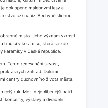
 historií, kulturním dědictvím a
a je obklopeno malebnými lesy a
telstvo.cz) nabízí Bechyně klidnou
a obranné místo. Jeho význam vzrostl
u tradicí v keramice, která se zde
by keramiky v České republice.
tem. Tento renesanční skvost,
 překrásných zahrad. Dalšími
ými centry duchovního života města.
o celý rok. Mezi nejoblíbenější patří
tí koncerty, výstavy a divadelní