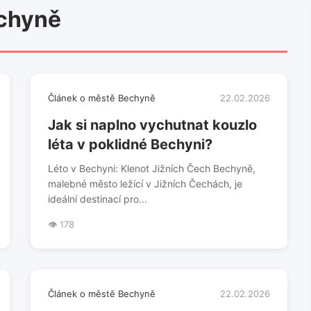
chyně
Článek o městě Bechyně
22.02.2026
Jak si naplno vychutnat kouzlo
léta v poklidné Bechyni?
Léto v Bechyni: Klenot Jižních Čech Bechyně,
malebné město ležící v Jižních Čechách, je
ideální destinací pro...
👁️ 178
Článek o městě Bechyně
22.02.2026