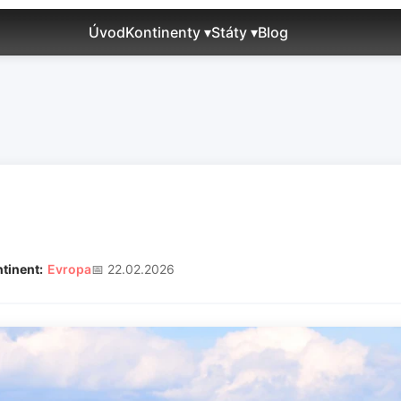
Úvod
Kontinenty ▾
Státy ▾
Blog
tinent:
Evropa
📅 22.02.2026