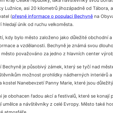
kraji České republiky, láká návštěvníky svou bohatou
ky Lužnice, asi 20 kilometrů jihozápadně od Tábora, 
atel (
přesné informace o populaci Bechyně
na Obyva
eří hledají únik od ruchu velkoměsta.
etí, kdy bylo město založeno jako důležité obchodní 
eformace a vzdělanosti. Bechyně je známá svou dlouho
s je město považováno za jedno z hlavních center výro
cí Bechyně je působivý zámek, který se tyčí nad měs
štěvníkům možnost prohlídky nádherných interiérů a
 kostel Nanebevzetí Panny Marie, které jsou důležit
 je obohacen řadou akcí a festivalů, které se konají p
ují umělce a návštěvníky z celé Evropy. Město také hos
ivé atmosféře.