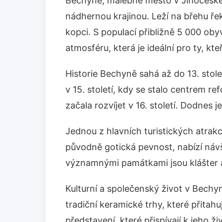
Bechyně, malebné město v Jihočeském 
nádhernou krajinou. Leží na břehu ře
kopci. S populací přibližně 5 000 obyv
atmosféru, která je ideální pro ty, kt
Historie Bechyně sahá až do 13. stol
v 15. století, kdy se stalo centrem r
začala rozvíjet v 16. století. Dodne
Jednou z hlavních turistických atrak
původně gotická pevnost, nabízí náv
významnými památkami jsou klášter a
Kulturní a společenský život v Bechyni
tradiční keramické trhy, které přitah
představení, které přispívají k jeho ž