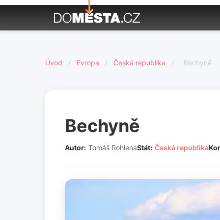
Úvod
/
Evropa
/
Česká republika
/
Bechyně
Bechyně
Autor:
Tomáš Rohlena
Stát:
Česká republika
Kon