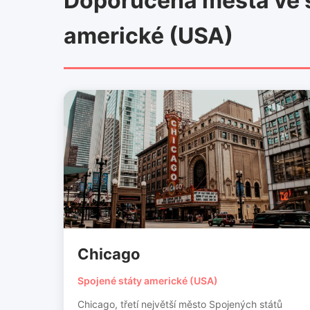
Doporučená města ve s
americké (USA)
Chicago
Spojené státy americké (USA)
Chicago, třetí největší město Spojených států