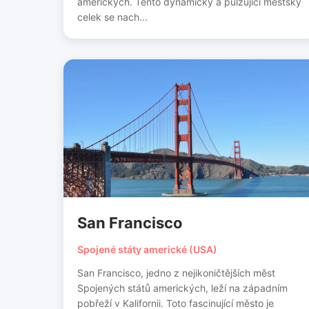
amerických. Tento dynamický a pulzující městský
celek se nach...
San Francisco
Spojené státy americké (USA)
San Francisco, jedno z nejikoničtějších měst
Spojených států amerických, leží na západním
pobřeží v Kalifornii. Toto fascinující město je