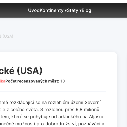
Úvod
Kontinenty ▾
Státy ▾
Blog
é (USA)
ické (USA)
ika
Počet recenzovaných měst:
10
země rozkládající se na rozlehlém území Severní
le z celého světa. S rozlohou přes 9,8 milionů
tem, které se pohybuje od arktického na Aljašce
konečné možnosti pro dobrodružství, poznávání a