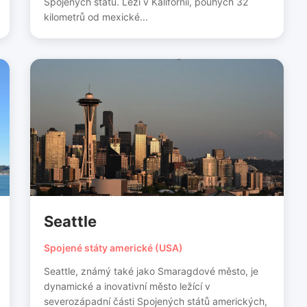
Spojených států. Leží v Kalifornii, pouhých 32
kilometrů od mexické...
Seattle
Spojené státy americké (USA)
Seattle, známý také jako Smaragdové město, je
dynamické a inovativní město ležící v
severozápadní části Spojených států amerických,