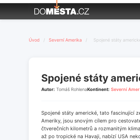
Úvod
/
Severní Amerika
/
Spojené státy americk
Spojené státy amer
Autor:
Tomáš Rohlena
Kontinent:
Severní Amer
Spojené státy americké, tato fascinující 
Ameriky, jsou snovým cílem pro cestovate
čtverečních kilometrů a rozmanitým klima
až po tropické na Havaji, nabízí USA ne