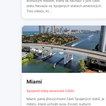
ikonickým místem, které se nachází v jižní části
státu Nevada ve Spojených státech amerických.
Toto město, kt...
Miami
Spojené státy americké (USA)
Miami, perla jihovýchodní části Spojených států, je
město, které uchvátí svou živostí, kulturní