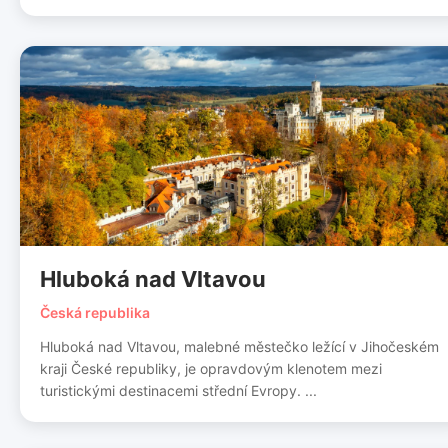
Hluboká nad Vltavou
Česká republika
Hluboká nad Vltavou, malebné městečko ležící v Jihočeském
kraji České republiky, je opravdovým klenotem mezi
turistickými destinacemi střední Evropy. ...