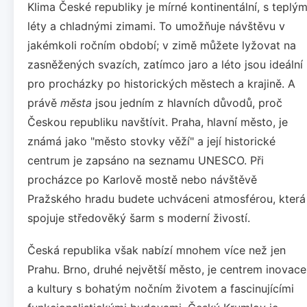
Klima České republiky je mírné kontinentální, s teplým
léty a chladnými zimami. To umožňuje návštěvu v
jakémkoli ročním období; v zimě můžete lyžovat na
zasněžených svazích, zatímco jaro a léto jsou ideální
pro procházky po historických městech a krajině. A
právě
města
jsou jedním z hlavních důvodů, proč
Českou republiku navštívit. Praha, hlavní město, je
známá jako "město stovky věží" a její historické
centrum je zapsáno na seznamu UNESCO. Při
procházce po Karlově mostě nebo návštěvě
Pražského hradu budete uchváceni atmosférou, která
spojuje středověký šarm s moderní živostí.
Česká republika však nabízí mnohem více než jen
Prahu. Brno, druhé největší město, je centrem inovace
a kultury s bohatým nočním životem a fascinujícími