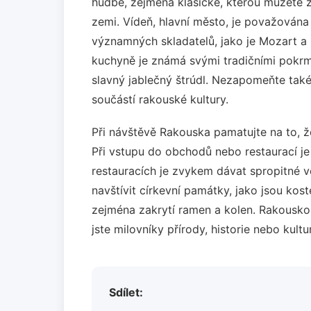
hudbě, zejména klasické, kterou můžete z
zemi. Vídeň, hlavní město, je považován
významných skladatelů, jako je Mozart a
kuchyně je známá svými tradičními pokrmy
slavný jablečný štrúdl. Nezapomeňte také 
součástí rakouské kultury.
Při návštěvě Rakouska pamatujte na to, že
Při vstupu do obchodů nebo restaurací j
restauracích je zvykem dávat spropitné ve
navštívit církevní památky, jako jsou kost
zejména zakrytí ramen a kolen. Rakousko
jste milovníky přírody, historie nebo kultu
Sdílet: