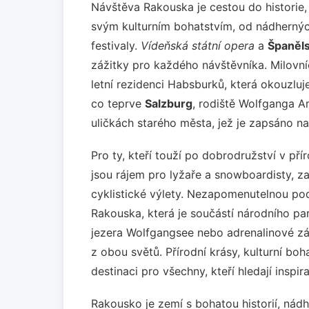
Návštěva Rakouska je cestou do historie, 
svým kulturním bohatstvím, od nádherný
festivaly.
Vídeňská státní opera
a
Španěls
zážitky pro každého návštěvníka. Milovní
letní rezidenci Habsburků, která okouzluj
co teprve
Salzburg
, rodiště Wolfganga 
uličkách starého města, jež je zapsáno 
Pro ty, kteří touží po dobrodružství v pří
jsou rájem pro lyžaře a snowboardisty, zat
cyklistické výlety. Nezapomenutelnou po
Rakouska, která je součástí národního pa
jezera Wolfgangsee nebo adrenalinové záž
z obou světů. Přírodní krásy, kulturní boha
destinaci pro všechny, kteří hledají inspi
Rakousko je zemí s bohatou historií, nádh