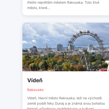
třetím největším městem Rakouska. Toto živé
město, které...
Vídeň
Rakousko
Vídeň, hlavní město Rakouska, leží na východě
země podél řeky Dunaj a je známá svou bohatou
historií, působivou architekturou a kulturní