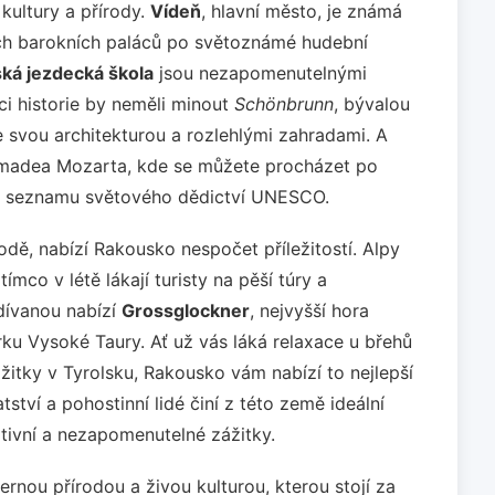
kultury a přírody.
Vídeň
, hlavní město, je známá
ch barokních paláců po světoznámé hudební
ká jezdecká škola
jsou nezapomenutelnými
ci historie by neměli minout
Schönbrunn
, bývalou
e svou architekturou a rozlehlými zahradami. A
Amadea Mozarta, kde se můžete procházet po
na seznamu světového dědictví UNESCO.
rodě, nabízí Rakousko nespočet příležitostí. Alpy
ímco v létě lákají turisty na pěší túry a
dívanou nabízí
Grossglockner
, nejvyšší hora
rku Vysoké Taury. Ať už vás láká relaxace u břehů
itky v Tyrolsku, Rakousko vám nabízí to nejlepší
tství a pohostinní lidé činí z této země ideální
rativní a nezapomenutelné zážitky.
ernou přírodou a živou kulturou, kterou stojí za