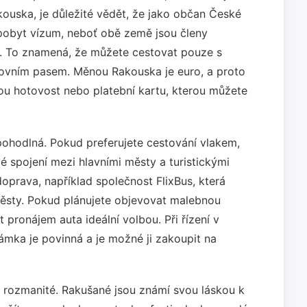
kouska, je důležité vědět, že jako občan České
pobyt vízum, neboť obě země jsou členy
. To znamená, že můžete cestovat pouze s
vním pasem. Měnou Rakouska je euro, a proto
nou hotovost nebo platební kartu, kterou můžete
pohodlná. Pokud preferujete cestování vlakem,
é spojení mezi hlavními městy a turistickými
oprava, například společnost FlixBus, která
ěsty. Pokud plánujete objevovat malebnou
 pronájem auta ideální volbou. Při řízení v
ámka je povinná a je možné ji zakoupit na
a rozmanité. Rakušané jsou známí svou láskou k