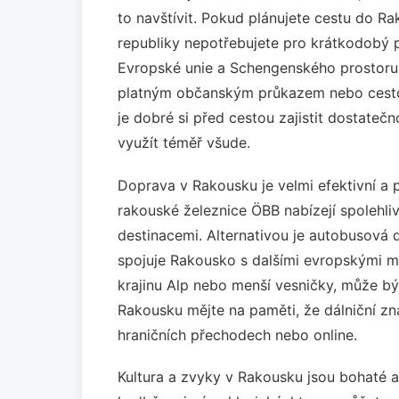
to navštívit. Pokud plánujete cestu do Ra
republiky nepotřebujete pro krátkodobý 
Evropské unie a Schengenského prostoru
platným občanským průkazem nebo cesto
je dobré si před cestou zajistit dostateč
využít téměř všude.
Doprava v Rakousku je velmi efektivní a 
rakouské železnice ÖBB nabízejí spolehliv
destinacemi. Alternativou je autobusová d
spojuje Rakousko s dalšími evropskými m
krajinu Alp nebo menší vesničky, může být
Rakousku mějte na paměti, že dálniční zn
hraničních přechodech nebo online.
Kultura a zvyky v Rakousku jsou bohaté 