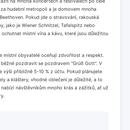
ažít na mnoha koncertech a festivalech po celé
a za hudební metropoli a je domovem mnoha
 Beethoven. Pokud jde o stravování, rakouská
, jako je Wiener Schnitzel, Tafelspitz nebo
ochutnat místní vína a kávu, které jsou důležitou
 místní obyvatelé oceňují zdvořilost a respekt.
e běžné pozdravit se pozdravem "Grüß Gott". V
 výši přibližně 5-10 % z účtu. Pokud plánujete
ely a kláštery, vhodné oblečení je důležité, a to
 nabízí návštěvníkům mnoho krás a zážitků, ať už
ry.