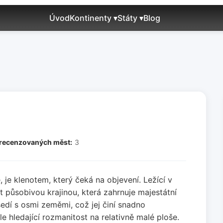
Úvod
Kontinenty ▾
Státy ▾
Blog
 recenzovaných měst:
3
e klenotem, který čeká na objevení. Ležící v
 působivou krajinou, která zahrnuje majestátní
sedí s osmi zeměmi, což jej činí snadno
 hledající rozmanitost na relativně malé ploše.