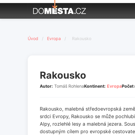
Úvod
/
Evropa
/
Rakousko
Rakousko
Autor:
Tomáš Rohlena
Kontinent:
Evropa
Počet
Rakousko, malebná středoevropská země, j
srdci Evropy, Rakousko se může pochlubit
Alpy, rozlehlé lesy a malebná jezera. Sou
dostupným cílem pro evropské cestovatele