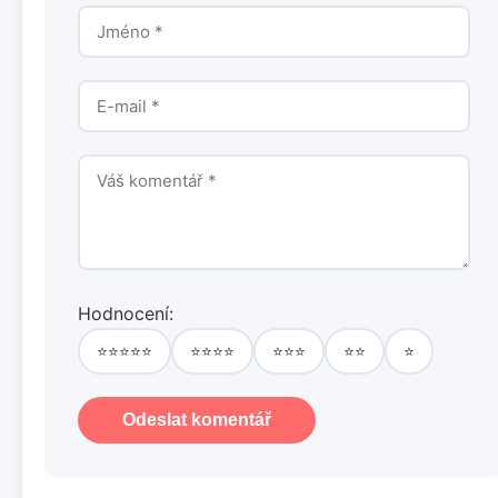
Hodnocení:
⭐⭐⭐⭐⭐
⭐⭐⭐⭐
⭐⭐⭐
⭐⭐
⭐
Odeslat komentář