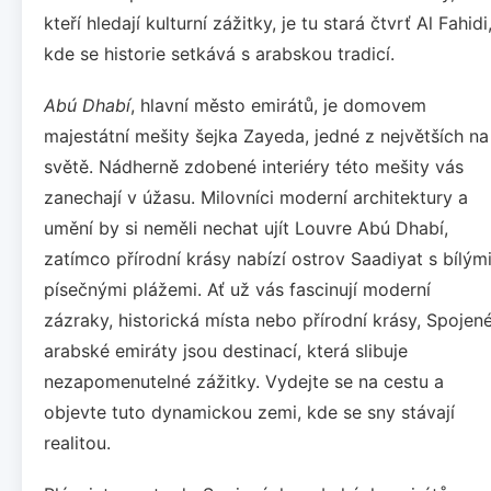
kteří hledají kulturní zážitky, je tu stará čtvrť Al Fahidi
kde se historie setkává s arabskou tradicí.
Abú Dhabí
, hlavní město emirátů, je domovem
majestátní mešity šejka Zayeda, jedné z největších na
světě. Nádherně zdobené interiéry této mešity vás
zanechají v úžasu. Milovníci moderní architektury a
umění by si neměli nechat ujít Louvre Abú Dhabí,
zatímco přírodní krásy nabízí ostrov Saadiyat s bílým
písečnými plážemi. Ať už vás fascinují moderní
zázraky, historická místa nebo přírodní krásy, Spojen
arabské emiráty jsou destinací, která slibuje
nezapomenutelné zážitky. Vydejte se na cestu a
objevte tuto dynamickou zemi, kde se sny stávají
realitou.