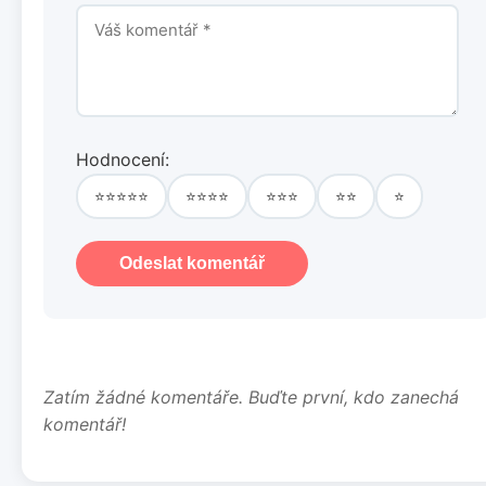
Hodnocení:
⭐⭐⭐⭐⭐
⭐⭐⭐⭐
⭐⭐⭐
⭐⭐
⭐
Odeslat komentář
Zatím žádné komentáře. Buďte první, kdo zanechá
komentář!