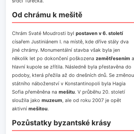
srdci Turecka.
Od chrámu k mešitě
Chrám Svaté Moudrosti byl
postaven v 6. století
císařem Justiniánem I. na místě, kde dříve stály dva
jiné chrámy. Monumentální stavba však byla jen
několik let po dokončení poškozena
zemětřesením
hlavní kupole se zřítila. Následně byla přestavěna do
podoby, která přežila až do dnešních dnů. Se změnou
státního náboženství v Konstantinopoli byla Hagia
Sofia přeměněna na
mešitu
. V průběhu 20. století
sloužila jako
muzeum
, ale od roku 2007 je opět
aktivní
mešitou
.
Pozůstatky byzantské krásy