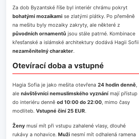
Za dob Byzantské říše byl interiér chrámu pokryt
bohatými mozaikami
se zlatými plátky. Po přeměně
na mešitu byly mozaiky zakryty, ale některé z
původních ornamentů
jsou stále patrné. Kombinace
křesťanské a islámské architektury dodává Hagii Sofii
nezaměnitelný charakter
.
Otevírací doba a vstupné
Hagia Sofia je jako mešita otevřena
24 hodin denně
,
ale
návštěvníci nemuslimského vyznání
mají přístup
do interiéru denně
od 10:00 do 22:00
, mimo časy
modliteb.
Vstupné činí 25 EUR
.
Ženy
musí mít při vstupu zahalené vlasy, dlouhé
rukávy a nohavice.
Muži
nesmí mít odhalená ramena