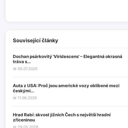
Související články
Dochan psárkovitý 'Viridescens' – Elegantná okrasná
tráva s...
📅 05.07.2026
Auta z USA: Proč jsou americké vozy oblíbené mezi
českými...
📅 11.06.2026
Hrad Rabí: skvost jižních Čech s největší hradní
zříceninou
📅 29.05.2026