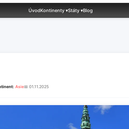
Úvod
Kontinenty ▾
Státy ▾
Blog
tinent:
Asie
📅 01.11.2025