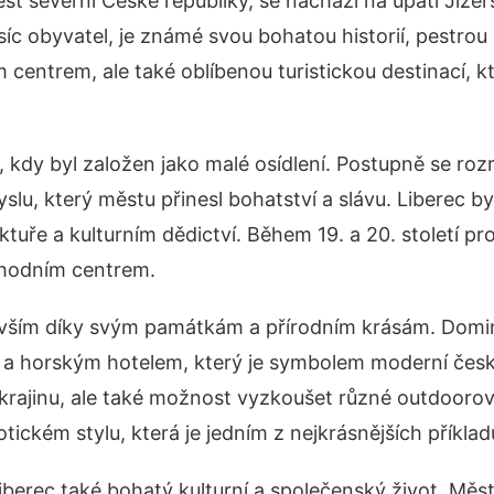
st severní České republiky, se nachází na úpatí Jize
síc obyvatel, je známé svou bohatou historií, pestrou
m centrem, ale také oblíbenou turistickou destinací, 
, kdy byl založen jako malé osídlení. Postupně se rozrů
u, který městu přinesl bohatství a slávu. Liberec byl
tektuře a kulturním dědictví. Během 19. a 20. století
chodním centrem.
ředevším díky svým památkám a přírodním krásám. Dom
ěží a horským hotelem, který je symbolem moderní čes
 krajinu, ale také možnost vyzkoušet různé outdoorové
ickém stylu, která je jedním z nejkrásnějších příklad
iberec také bohatý kulturní a společenský život. M