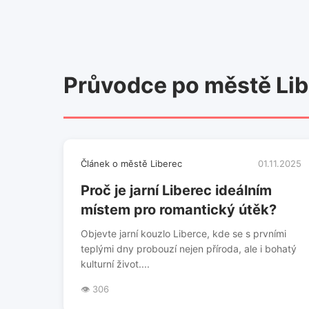
Průvodce po městě Li
Článek o městě Liberec
01.11.2025
Proč je jarní Liberec ideálním
místem pro romantický útěk?
Objevte jarní kouzlo Liberce, kde se s prvními
teplými dny probouzí nejen příroda, ale i bohatý
kulturní život....
👁️ 306