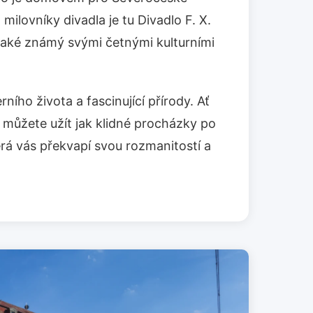
milovníky divadla je tu Divadlo F. X.
e také známý svými četnými kulturními
ího života a fascinující přírody. Ať
si můžete užít jak klidné procházky po
erá vás překvapí svou rozmanitostí a