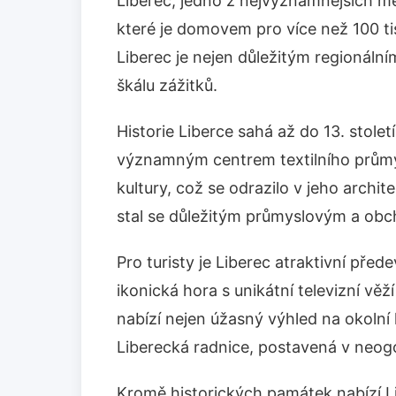
Liberec, jedno z nejvýznamnějších mě
které je domovem pro více než 100 ti
Liberec je nejen důležitým regionální
škálu zážitků.
Historie Liberce sahá až do 13. století
významným centrem textilního průmysl
kultury, což se odrazilo v jeho archi
stal se důležitým průmyslovým a ob
Pro turisty je Liberec atraktivní p
ikonická hora s unikátní televizní v
nabízí nejen úžasný výhled na okolní
Liberecká radnice, postavená v neogot
Kromě historických památek nabízí L