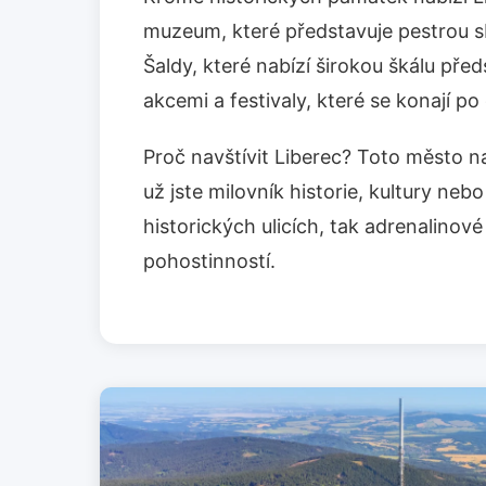
muzeum, které představuje pestrou sbí
Šaldy, které nabízí širokou škálu pře
akcemi a festivaly, které se konají po 
Proč navštívit Liberec? Toto město na
už jste milovník historie, kultury ne
historických ulicích, tak adrenalinov
pohostinností.