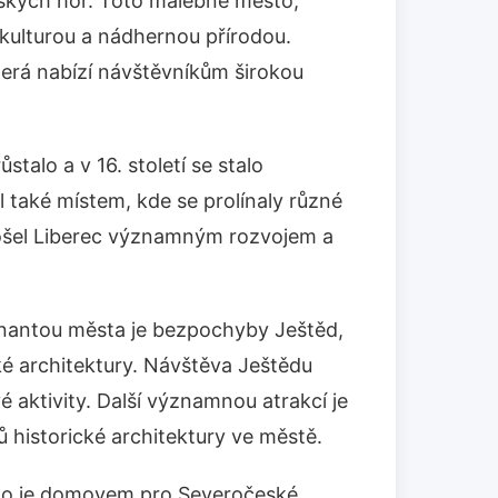
rských hor. Toto malebné město,
 kulturou a nádhernou přírodou.
která nabízí návštěvníkům širokou
stalo a v 16. století se stalo
 také místem, kde se prolínaly různé
 prošel Liberec významným rozvojem a
inantou města je bezpochyby Ještěd,
ké architektury. Návštěva Ještědu
 aktivity. Další významnou atrakcí je
ů historické architektury ve městě.
ěsto je domovem pro Severočeské