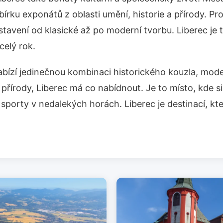
rku exponátů z oblasti umění, historie a přírody. Pro 
dstavení od klasické až po moderní tvorbu. Liberec j
celý rok.
bízí jedinečnou kombinaci historického kouzla, modern
bo přírody, Liberec má co nabídnout. Je to místo, kde 
é sporty v nedalekých horách. Liberec je destinací, kt