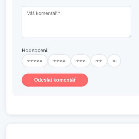
Hodnocení:
⭐⭐⭐⭐⭐
⭐⭐⭐⭐
⭐⭐⭐
⭐⭐
⭐
Odeslat komentář