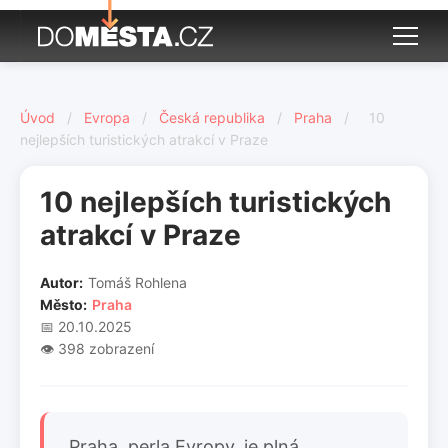
Úvod
/
Evropa
/
Česká republika
/
Praha
/
10
nejlepších turistických atrakcí v Praze
10 nejlepších turistických
atrakcí v Praze
Autor:
Tomáš Rohlena
Město:
Praha
📅 20.10.2025
👁️ 398 zobrazení
Praha, perla Evropy, je plná