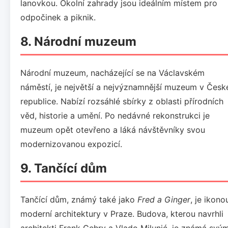
lanovkou. Okolní zahrady jsou ideálním místem pro
odpočinek a piknik.
8.
Národní muzeum
Národní muzeum, nacházející se na Václavském
náměstí, je největší a nejvýznamnější muzeum v Česk
republice. Nabízí rozsáhlé sbírky z oblasti přírodních
věd, historie a umění. Po nedávné rekonstrukci je
muzeum opět otevřeno a láká návštěvníky svou
modernizovanou expozicí.
9.
Tančící dům
Tančící dům, známý také jako
Fred a Ginger
, je ikono
moderní architektury v Praze. Budova, kterou navrhli
architekti Frank Gehry a Vlado Milunić, je známá svý