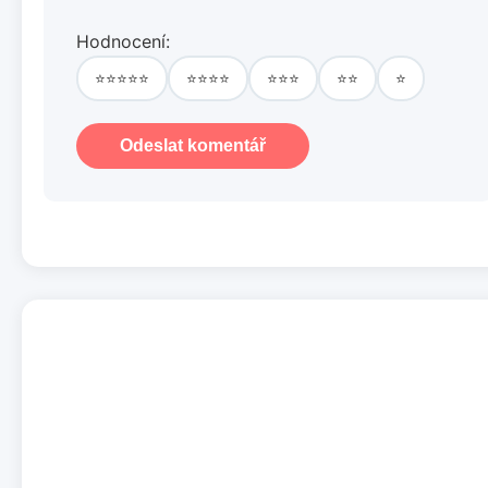
Hodnocení:
⭐⭐⭐⭐⭐
⭐⭐⭐⭐
⭐⭐⭐
⭐⭐
⭐
Odeslat komentář