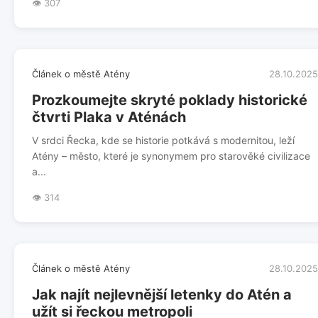
👁️ 307
Článek o městě Atény
28.10.2025
Prozkoumejte skryté poklady historické
čtvrti Plaka v Aténách
V srdci Řecka, kde se historie potkává s modernitou, leží
Atény – město, které je synonymem pro starověké civilizace
a...
👁️ 314
Článek o městě Atény
28.10.2025
Jak najít nejlevnější letenky do Atén a
užít si řeckou metropoli