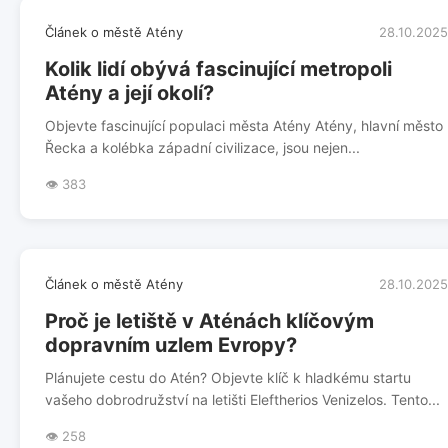
Článek o městě Atény
28.10.2025
Kolik lidí obývá fascinující metropoli
Atény a její okolí?
Objevte fascinující populaci města Atény Atény, hlavní město
Řecka a kolébka západní civilizace, jsou nejen...
👁️ 383
Článek o městě Atény
28.10.2025
Proč je letiště v Aténách klíčovým
dopravním uzlem Evropy?
Plánujete cestu do Atén? Objevte klíč k hladkému startu
vašeho dobrodružství na letišti Eleftherios Venizelos. Tento...
👁️ 258