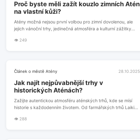
Proč byste měli zažít kouzlo zimních Atén
na vlastní kůži?
Atény možná nejsou první volbou pro zimní dovolenou, ale
jejich vánoční trhy, jedinečná atmosféra a kulturní zážitky...
👁️ 249
Článek o městě Atény
28.10.2025
Jak najít nejpůvabnější trhy v
historických Aténách?
Zažijte autentickou atmosféru aténských trhů, kde se mísí
historie s každodenním životem. Od farmářských trhů Laiki...
👁️ 288