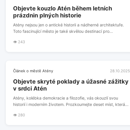
Objevte kouzlo Atén během letních
prázdnin plných historie
Atény nejsou jen o antické historii a nádherné architektuře.
Toto fascinující město je také skvělou destinací pro...
👁️ 243
Článek o městě Atény
28.10.2025
Objevte skryté poklady a úžasné zážitky
v srdci Atén
Atény, kolébka demokracie a filozofie, vás okouzlí svou
historií i moderním životem. Prozkoumejte deset míst, která...
👁️ 280