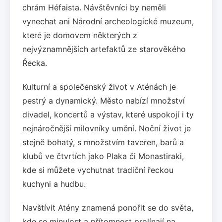
chrám Héfaista. Návštěvníci by neměli
vynechat ani Národní archeologické muzeum,
které je domovem některých z
nejvýznamnějších artefaktů ze starověkého
Řecka.
Kulturní a společenský život v Aténách je
pestrý a dynamický. Město nabízí množství
divadel, koncertů a výstav, které uspokojí i ty
nejnáročnější milovníky umění. Noční život je
stejně bohatý, s množstvím taveren, barů a
klubů ve čtvrtích jako Plaka či Monastiraki,
kde si můžete vychutnat tradiční řeckou
kuchyni a hudbu.
Navštívit Atény znamená ponořit se do světa,
kde se minulost a přítomnost prolínají na