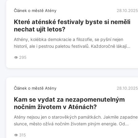
Článek o městě Atény
28.10.2025
Které aténské festivaly byste si neměli
nechat ujít letos?
Athény, kolébka demokracie a filozofie, se pyšní nejen
historií, ale i pestrou paletou festivalů. Každoročně lákají...
👁️ 295
Článek o městě Atény
28.10.2025
Kam se vydat za nezapomenutelným
nočním životem v Aténách?
Atény nejsou jen o starověkých památkách. Jakmile zapadne
slunce, město ožívá nočním životem plným energie. Od...
👁️ 315