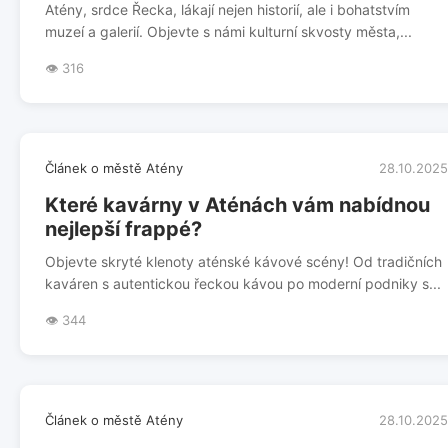
Atény, srdce Řecka, lákají nejen historií, ale i bohatstvím
muzeí a galerií. Objevte s námi kulturní skvosty města,...
👁️ 316
Článek o městě Atény
28.10.2025
Které kavárny v Aténách vám nabídnou
nejlepší frappé?
Objevte skryté klenoty aténské kávové scény! Od tradičních
kaváren s autentickou řeckou kávou po moderní podniky s...
👁️ 344
Článek o městě Atény
28.10.2025