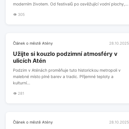
moderním životem. Od festivalů po osvěžující vodní plochy,...
👁️ 305
Článek o městě Atény
28.10.2025
Užijte si kouzlo podzimní atmosféry v
ulicích Atén
Podzim v Aténách proměňuje tuto historickou metropoli v
malebné místo plné barev a tradic. Příjemné teploty a
kulturní...
👁️ 281
Článek o městě Atény
28.10.2025