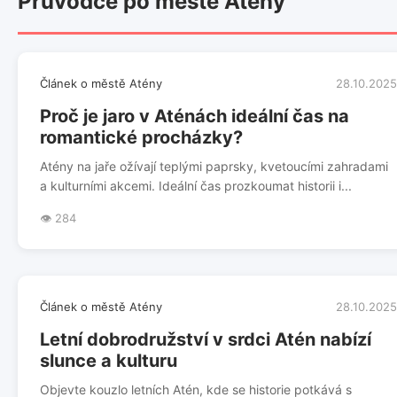
Průvodce po městě Atény
Článek o městě Atény
28.10.2025
Proč je jaro v Aténách ideální čas na
romantické procházky?
Atény na jaře ožívají teplými paprsky, kvetoucími zahradami
a kulturními akcemi. Ideální čas prozkoumat historii i...
👁️ 284
Článek o městě Atény
28.10.2025
Letní dobrodružství v srdci Atén nabízí
slunce a kulturu
Objevte kouzlo letních Atén, kde se historie potkává s