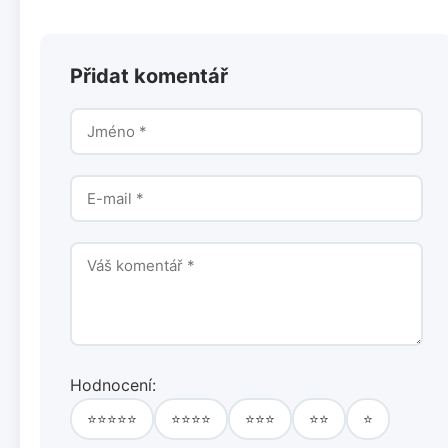
Přidat komentář
Hodnocení:
⭐⭐⭐⭐⭐
⭐⭐⭐⭐
⭐⭐⭐
⭐⭐
⭐