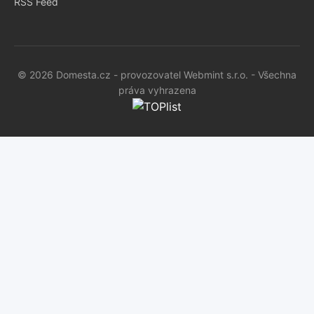
RSS Feed
© 2026 Domesta.cz - provozovatel Webmint s.r.o. - Všechna
práva vyhrazena