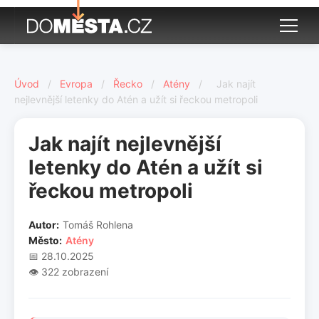
Úvod
/
Evropa
/
Řecko
/
Atény
/
Jak najít
nejlevnější letenky do Atén a užít si řeckou metropoli
Jak najít nejlevnější
letenky do Atén a užít si
řeckou metropoli
Autor:
Tomáš Rohlena
Město:
Atény
📅 28.10.2025
👁️ 322 zobrazení