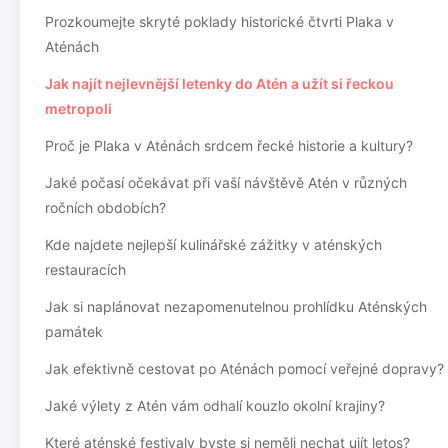
Prozkoumejte skryté poklady historické čtvrti Plaka v
Aténách
Jak najít nejlevnější letenky do Atén a užít si řeckou
metropoli
Proč je Plaka v Aténách srdcem řecké historie a kultury?
Jaké počasí očekávat při vaší návštěvě Atén v různých
ročních obdobích?
Kde najdete nejlepší kulinářské zážitky v aténských
restauracích
Jak si naplánovat nezapomenutelnou prohlídku Aténských
památek
Jak efektivně cestovat po Aténách pomocí veřejné dopravy?
Jaké výlety z Atén vám odhalí kouzlo okolní krajiny?
Které aténské festivaly byste si neměli nechat ujít letos?