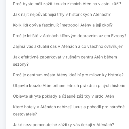
Proč byste měli zažít kouzlo zimních Atén na vlastní kůži?
Jak najít nejpůvabnější trhy v historických Aténách?
Kolik lidí obývá fascinující metropoli Atény a její okolí?
Proč je letiště v Aténách klíčovým dopravním uzlem Evropy?
Zajímá vás aktuální čas v Aténách a co všechno ovlivňuje?
Jak efektivně zaparkovat v rušném centru Atén během
sezóny?
Proč je centrum města Atény ideální pro milovníky historie?
Objevte kouzlo Atén během letních prázdnin plných historie
Objevte skryté poklady a úžasné zážitky v srdci Atén
Které hotely v Aténách nabízejí luxus a pohodlí pro náročné
cestovatele?
Jaké nezapomenutelné zážitky vás čekají v Aténách?