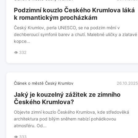
Podzimní kouzlo Českého Krumlova láká
k romantickým procházkám
Český Krumlov, perla UNESCO, se na podzim mění v
dechberoucí symfonii barev a chutí. Malebné uličky a zlatavé
kopce...
👁️ 332
Článek o městě Český Krumlov
26.10.2025
Jaký je kouzelný zážitek ze zimního
Českého Krumlova?
Objevte zimní kouzlo Českého Krumlova, kde středověká
architektura pod bílým sněhem nabízí pohádkovou
atmosféru. Od...
👁️ 333