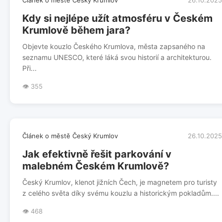
Článek o městě Český Krumlov
26.10.2025
Kdy si nejlépe užít atmosféru v Českém
Krumlově během jara?
Objevte kouzlo Českého Krumlova, města zapsaného na
seznamu UNESCO, které láká svou historií a architekturou.
Při...
👁️ 355
Článek o městě Český Krumlov
26.10.2025
Jak efektivně řešit parkování v
malebném Českém Krumlově?
Český Krumlov, klenot jižních Čech, je magnetem pro turisty
z celého světa díky svému kouzlu a historickým pokladům....
👁️ 468