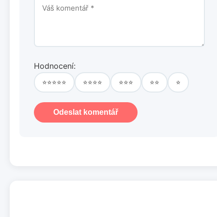
Hodnocení:
⭐⭐⭐⭐⭐
⭐⭐⭐⭐
⭐⭐⭐
⭐⭐
⭐
Odeslat komentář