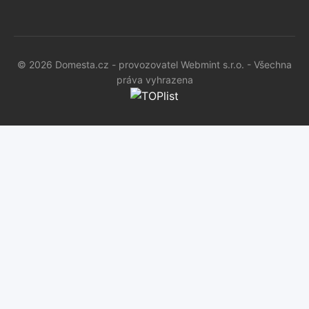
© 2026 Domesta.cz - provozovatel Webmint s.r.o. - Všechna
práva vyhrazena