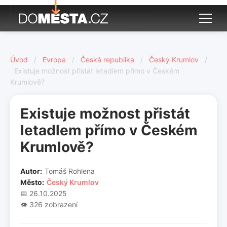
Úvod
/
Evropa
/
Česká republika
/
Český Krumlov
/
Existuje možnost přistát letadlem přímo v Českém
Krumlově?
Existuje možnost přistát
letadlem přímo v Českém
Krumlově?
Autor:
Tomáš Rohlena
Město:
Český Krumlov
📅 26.10.2025
👁️ 326 zobrazení