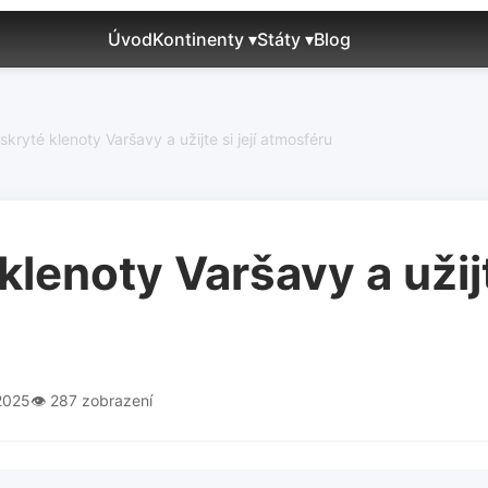
Úvod
Kontinenty ▾
Státy ▾
Blog
skryté klenoty Varšavy a užijte si její atmosféru
lenoty Varšavy a užijte
.2025
👁️ 287 zobrazení