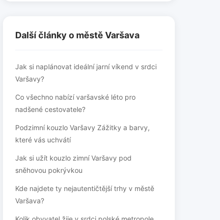
Další články o městě Varšava
Jak si naplánovat ideální jarní víkend v srdci
Varšavy?
Co všechno nabízí varšavské léto pro
nadšené cestovatele?
Podzimní kouzlo Varšavy Zážitky a barvy,
které vás uchvátí
Jak si užít kouzlo zimní Varšavy pod
sněhovou pokrývkou
Kde najdete ty nejautentičtější trhy v městě
Varšava?
Kolik obyvatel žije v srdci polské metropole