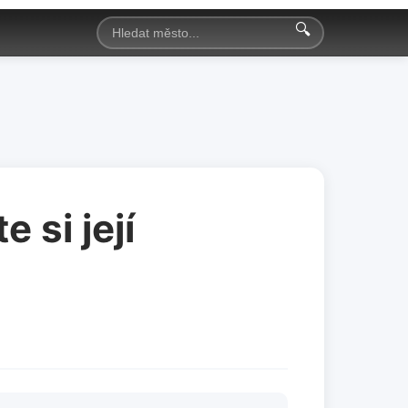
🔍
 si její