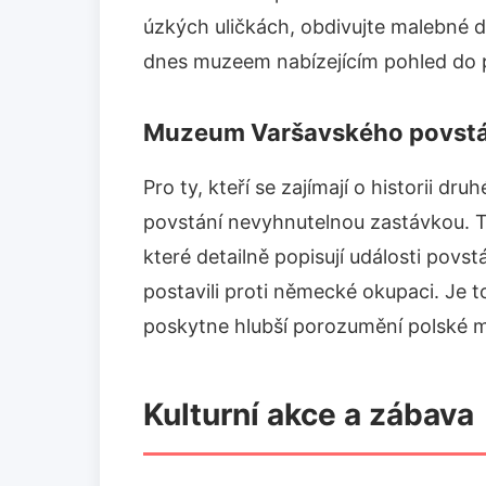
úzkých uličkách, obdivujte malebné d
dnes muzeem nabízejícím pohled do p
Muzeum Varšavského povstá
Pro ty, kteří se zajímají o historii d
povstání nevyhnutelnou zastávkou. T
které detailně popisují události povst
postavili proti německé okupaci. Je 
poskytne hlubší porozumění polské mi
Kulturní akce a zábava