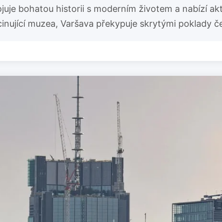
juje bohatou historii s moderním životem a nabízí ak
nující muzea, Varšava překypuje skrytými poklady ček