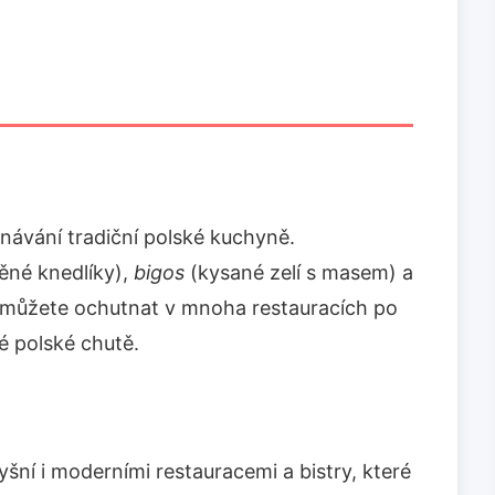
návání tradiční polské kuchyně.
ěné knedlíky),
bigos
(kysané zelí s masem) a
 můžete ochutnat v mnoha restauracích po
é polské chutě.
šní i moderními restauracemi a bistry, které