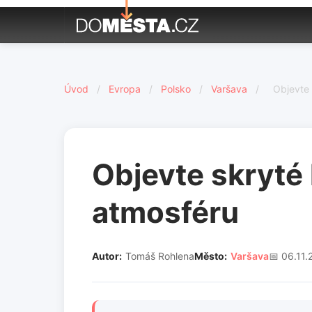
Úvod
/
Evropa
/
Polsko
/
Varšava
/
Objevte 
Objevte skryté k
atmosféru
Autor:
Tomáš Rohlena
Město:
Varšava
📅 06.11