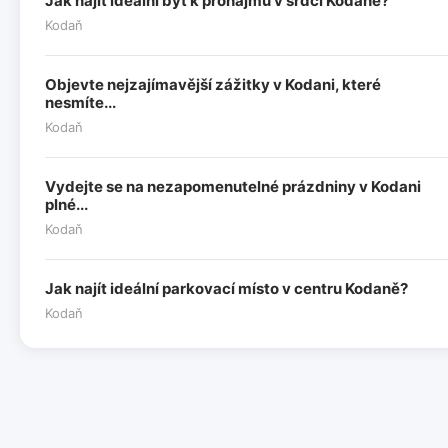
Jak najít ideální byt k pronájmu v srdci Kodaně?
Kodaň
Objevte nejzajímavější zážitky v Kodani, které
nesmíte...
Kodaň
Vydejte se na nezapomenutelné prázdniny v Kodani
plné...
Kodaň
Jak najít ideální parkovací místo v centru Kodaně?
Kodaň