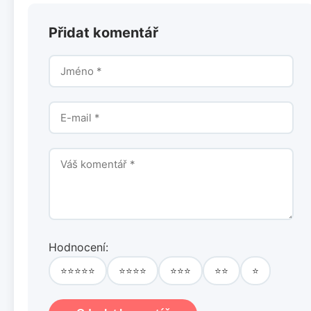
Přidat komentář
Hodnocení:
⭐⭐⭐⭐⭐
⭐⭐⭐⭐
⭐⭐⭐
⭐⭐
⭐