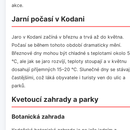
akce.
Jarní počasí v Kodani
Jaro v Kodani začíná v březnu a trvá až do května.
Počasí se během tohoto období dramaticky mění.
Březnové dny mohou být chladné s teplotami okolo 5
°C, ale jak se jaro rozvíjí, teploty stoupají a v květnu
dosahují příjemných 15–20 °C. Slunečné dny se stávaj
častějšími, což láká obyvatele i turisty ven do ulic a
parků.
Kvetoucí zahrady a parky
Botanická zahrada
Kodaňská botanická zahrada je na jaře jedním z