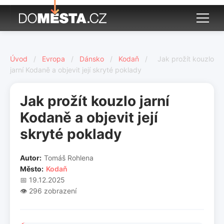
Úvod
/
Evropa
/
Dánsko
/
Kodaň
/
Jak prožít kouzlo
jarní Kodaně a objevit její skryté poklady
Jak prožít kouzlo jarní
Kodaně a objevit její
skryté poklady
Autor:
Tomáš Rohlena
Město:
Kodaň
📅 19.12.2025
👁️ 296 zobrazení