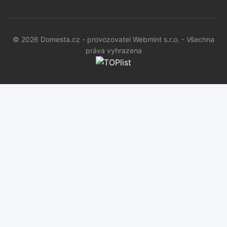
© 2026 Domesta.cz - provozovatel Webmint s.r.o. - Všechna
práva vyhrazena