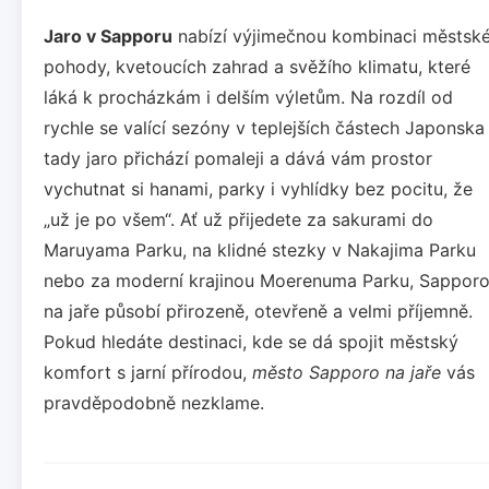
Jaro v Sapporu
nabízí výjimečnou kombinaci městsk
pohody, kvetoucích zahrad a svěžího klimatu, které
láká k procházkám i delším výletům. Na rozdíl od
rychle se valící sezóny v teplejších částech Japonska
tady jaro přichází pomaleji a dává vám prostor
vychutnat si hanami, parky i vyhlídky bez pocitu, že
„už je po všem“. Ať už přijedete za sakurami do
Maruyama Parku, na klidné stezky v Nakajima Parku
nebo za moderní krajinou Moerenuma Parku, Sappor
na jaře působí přirozeně, otevřeně a velmi příjemně.
Pokud hledáte destinaci, kde se dá spojit městský
komfort s jarní přírodou,
město Sapporo na jaře
vás
pravděpodobně nezklame.