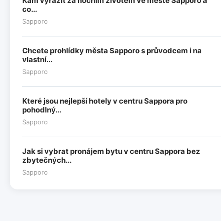
Kam vyrazit za nočním životem ve městě Sapporo a
co...
Sapporo
Chcete prohlídky města Sapporo s průvodcem i na
vlastní...
Sapporo
Které jsou nejlepší hotely v centru Sappora pro
pohodlný...
Sapporo
Jak si vybrat pronájem bytu v centru Sappora bez
zbytečných...
Sapporo