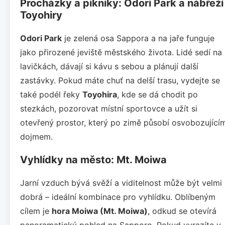
Procházky a pikniky: Odori Park a nábřeží
Toyohiry
Odori Park
je zelená osa Sappora a na jaře funguje
jako přirozené jeviště městského života. Lidé sedí na
lavičkách, dávají si kávu s sebou a plánují další
zastávky. Pokud máte chuť na delší trasu, vydejte se
také podél řeky
Toyohira
, kde se dá chodit po
stezkách, pozorovat místní sportovce a užít si
otevřený prostor, který po zimě působí osvobozující
dojmem.
Vyhlídky na město: Mt. Moiwa
Jarní vzduch bývá svěží a viditelnost může být velmi
dobrá – ideální kombinace pro vyhlídku. Oblíbeným
cílem je
hora Moiwa (Mt. Moiwa)
, odkud se otevírá
panoramatický pohled na Sapporo. Pokud vyrazíte v