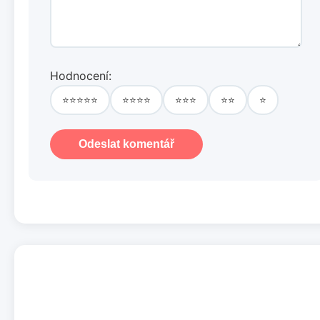
Hodnocení:
⭐⭐⭐⭐⭐
⭐⭐⭐⭐
⭐⭐⭐
⭐⭐
⭐
Odeslat komentář