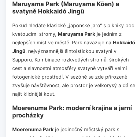
Maruyama Park (Maruyama Kōen) a
svatyně Hokkaidó Jingū
Pokud hledáte klasické „japonské jaro“ s pikniky pod
kvetoucími stromy,
Maruyama Park
je jedním z
nejlepších míst ve městě. Park navazuje na
Hokkaidó
Jingū
, nejvýznamnější šintoistickou svatyni v
Sapporu. Kombinace rozkvetlých stromů, širokých
cest a slavnostní atmosféry svatyně vytváří velmi
fotogenické prostředí. V sezóně se zde přirozeně
zvyšuje návštěvnost, ale prostor je velkorysý a dá se
najít klidnější kout.
Moerenuma Park: moderní krajina a jarní
procházky
Moerenuma Park
je jedinečný městský park s