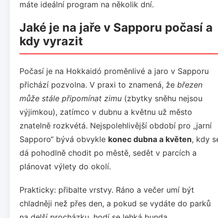
máte ideální program na několik dní.
Jaké je na jaře v Sapporu počasí a
kdy vyrazit
Počasí je na Hokkaidó proměnlivé a jaro v Sapporu
přichází pozvolna. V praxi to znamená, že
březen
může stále připomínat zimu
(zbytky sněhu nejsou
výjimkou), zatímco v dubnu a květnu už město
znatelně rozkvétá. Nejspolehlivější období pro „jarní
Sapporo“ bývá obvykle
konec dubna a květen
, kdy s
dá pohodlně chodit po městě, sedět v parcích a
plánovat výlety do okolí.
Prakticky: přibalte vrstvy. Ráno a večer umí být
chladněji než přes den, a pokud se vydáte do parků
na delší procházku, hodí se lehká bunda,