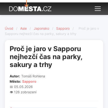
Úvod
/
Asie
/
Japonsko
/
Sapporo
/
Proč je jaro v
Sapporu nejhezčí čas na parky, sakury a trhy
Proč je jaro v Sapporu
nejhezčí čas na parky,
sakury a trhy
Autor:
Tomáš Rohlena
Město:
Sapporo
📅 05.05.2026
👁️ 126 zobrazení