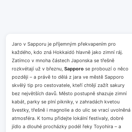
Jaro v Sapporu je příjemným překvapením pro
každého, kdo zná Hokkaidó hlavně jako zimní ráj.
Zatímco v mnoha částech Japonska se třešně
rozkvétají už v březnu,
Sapporo
se probouzí o něco
později – a právě to dělá z jara ve městě Sapporo
skvělý tip pro cestovatele, kteří chtějí zažít sakury
bez největších davů. Město postupně shazuje zimní
kabát, parky se plní pikniky, v zahradách kvetou
švestky, třešně i magnolie a do ulic se vrací uvolněná
atmosféra. K tomu přidejte lokální festivaly, dobré
jídlo a dlouhé procházky podél řeky Toyohira – a