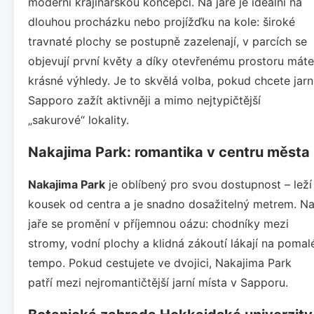
moderní krajinářskou koncepcí. Na jaře je ideální na
dlouhou procházku nebo projížďku na kole: široké
travnaté plochy se postupně zazelenají, v parcích se
objevují první květy a díky otevřenému prostoru máte
krásné výhledy. Je to skvělá volba, pokud chcete jarn
Sapporo zažít aktivněji a mimo nejtypičtější
„sakurové“ lokality.
Nakajima Park: romantika v centru města
Nakajima Park
je oblíbený pro svou dostupnost – leží
kousek od centra a je snadno dosažitelný metrem. N
jaře se promění v příjemnou oázu: chodníky mezi
stromy, vodní plochy a klidná zákoutí lákají na pomal
tempo. Pokud cestujete ve dvojici, Nakajima Park
patří mezi nejromantičtější jarní místa v Sapporu.