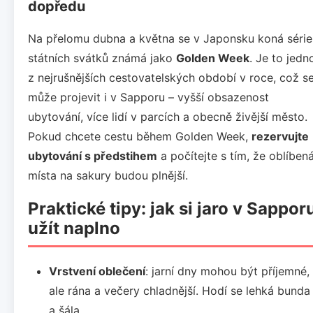
dopředu
Na přelomu dubna a května se v Japonsku koná série
státních svátků známá jako
Golden Week
. Je to jedn
z nejrušnějších cestovatelských období v roce, což s
může projevit i v Sapporu – vyšší obsazenost
ubytování, více lidí v parcích a obecně živější město.
Pokud chcete cestu během Golden Week,
rezervujte
ubytování s předstihem
a počítejte s tím, že oblíben
místa na sakury budou plnější.
Praktické tipy: jak si jaro v Sappor
užít naplno
Vrstvení oblečení
: jarní dny mohou být příjemné,
ale rána a večery chladnější. Hodí se lehká bunda
a šála.