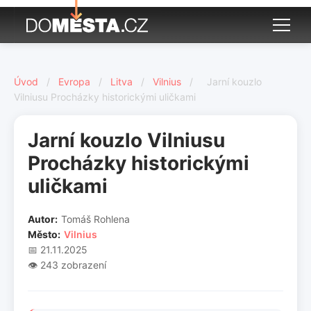
Úvod
/
Evropa
/
Litva
/
Vilnius
/
Jarní kouzlo
Vilniusu Procházky historickými uličkami
Jarní kouzlo Vilniusu
Procházky historickými
uličkami
Autor:
Tomáš Rohlena
Město:
Vilnius
📅 21.11.2025
👁️ 243 zobrazení