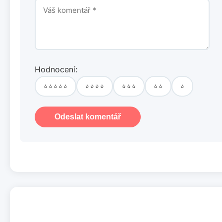
Hodnocení:
⭐⭐⭐⭐⭐
⭐⭐⭐⭐
⭐⭐⭐
⭐⭐
⭐
Odeslat komentář