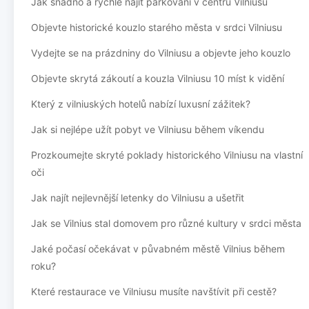
Jak snadno a rychle najít parkování v centru Vilniusu
Objevte historické kouzlo starého města v srdci Vilniusu
Vydejte se na prázdniny do Vilniusu a objevte jeho kouzlo
Objevte skrytá zákoutí a kouzla Vilniusu 10 míst k vidění
Který z vilniuských hotelů nabízí luxusní zážitek?
Jak si nejlépe užít pobyt ve Vilniusu během víkendu
Prozkoumejte skryté poklady historického Vilniusu na vlastní
oči
Jak najít nejlevnější letenky do Vilniusu a ušetřit
Jak se Vilnius stal domovem pro různé kultury v srdci města
Jaké počasí očekávat v půvabném městě Vilnius během
roku?
Které restaurace ve Vilniusu musíte navštívit při cestě?