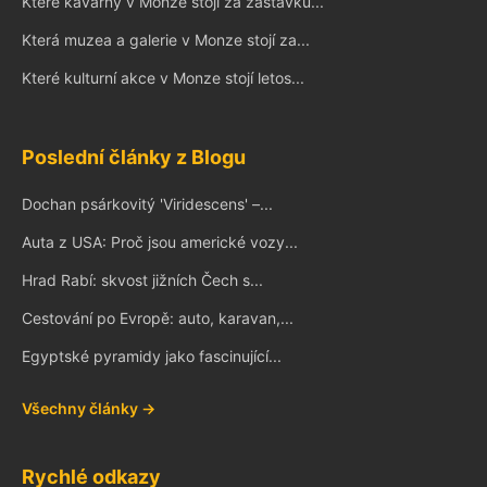
Které kavárny v Monze stojí za zastávku...
Která muzea a galerie v Monze stojí za...
Které kulturní akce v Monze stojí letos...
Poslední články z Blogu
Dochan psárkovitý 'Viridescens' –...
Auta z USA: Proč jsou americké vozy...
Hrad Rabí: skvost jižních Čech s...
Cestování po Evropě: auto, karavan,...
Egyptské pyramidy jako fascinující...
Všechny články →
Rychlé odkazy