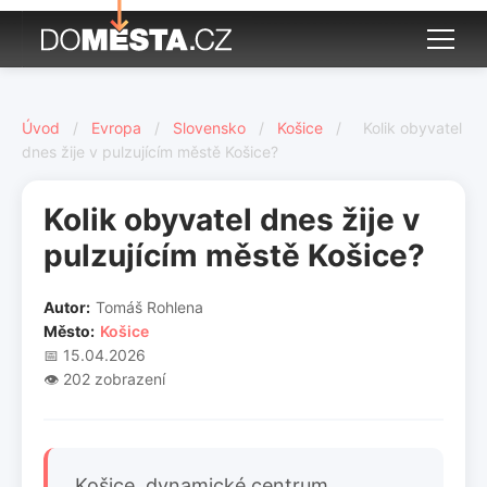
Úvod
/
Evropa
/
Slovensko
/
Košice
/
Kolik obyvatel
dnes žije v pulzujícím městě Košice?
Kolik obyvatel dnes žije v
pulzujícím městě Košice?
Autor:
Tomáš Rohlena
Město:
Košice
📅 15.04.2026
👁️ 202 zobrazení
Košice, dynamické centrum