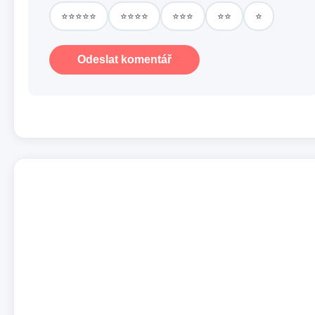
⭐⭐⭐⭐⭐
⭐⭐⭐⭐
⭐⭐⭐
⭐⭐
⭐
Odeslat komentář