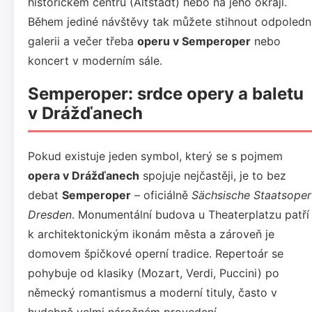
historickém centru (Altstadt) nebo na jeho okraji.
Během jediné návštěvy tak můžete stihnout odpoledn
galerii a večer třeba
operu v Semperoper
nebo
koncert v moderním sále.
Semperoper: srdce opery a baletu
v Drážďanech
Pokud existuje jeden symbol, který se s pojmem
opera v Drážďanech
spojuje nejčastěji, je to bez
debat
Semperoper
– oficiálně
Sächsische Staatsoper
Dresden
. Monumentální budova u Theaterplatzu patří
k architektonickým ikonám města a zároveň je
domovem špičkové operní tradice. Repertoár se
pohybuje od klasiky (Mozart, Verdi, Puccini) po
německý romantismus a moderní tituly, často v
hudebně velmi náročném provedení.