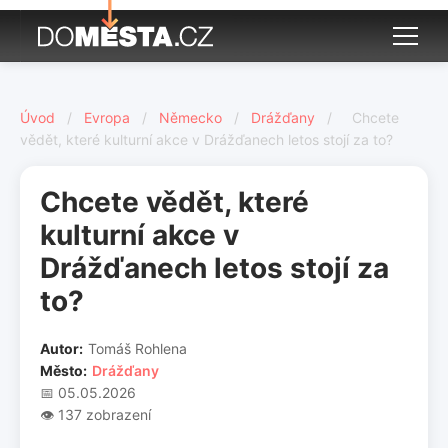
Úvod
/
Evropa
/
Německo
/
Drážďany
/
Chcete
vědět, které kulturní akce v Drážďanech letos stojí za to?
Chcete vědět, které
kulturní akce v
Drážďanech letos stojí za
to?
Autor:
Tomáš Rohlena
Město:
Drážďany
📅 05.05.2026
👁️ 137 zobrazení