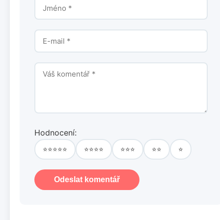
Hodnocení:
⭐⭐⭐⭐⭐
⭐⭐⭐⭐
⭐⭐⭐
⭐⭐
⭐
Odeslat komentář