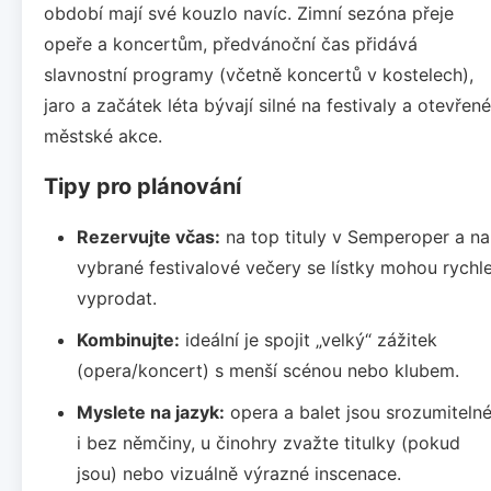
období mají své kouzlo navíc. Zimní sezóna přeje
opeře a koncertům, předvánoční čas přidává
slavnostní programy (včetně koncertů v kostelech),
jaro a začátek léta bývají silné na festivaly a otevřené
městské akce.
Tipy pro plánování
Rezervujte včas:
na top tituly v Semperoper a na
vybrané festivalové večery se lístky mohou rychl
vyprodat.
Kombinujte:
ideální je spojit „velký“ zážitek
(opera/koncert) s menší scénou nebo klubem.
Myslete na jazyk:
opera a balet jsou srozumiteln
i bez němčiny, u činohry zvažte titulky (pokud
jsou) nebo vizuálně výrazné inscenace.