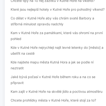
Chcete tipy na 10 nej zážitků v Kutné Hoře na víkend?
Které jsou nejlepší hotely v Kutné Hoře pro pohodlný víkend?
Co dělat v Kutné Hoře aby vás chrám svaté Barbory a
stříbrná minulost opravdu nadchly
Kam v Kutné Hoře za památkami, které vás ohromí na první
pohled
Kde v Kutné Hoře nejrychleji najít levné letenky do [město] a
ušetřit na cestě
Kde najdete mapu města Kutná Hora a jak se podle ní
neztratit
Jaké bývá počasí v Kutné Hoře během roku a na co se
připravit
Kam zajít v Kutné Hoře na skvělé jídlo a poctivou atmosféru
Chcete prohlídky města v Kutné Hoře, které stojí za to?