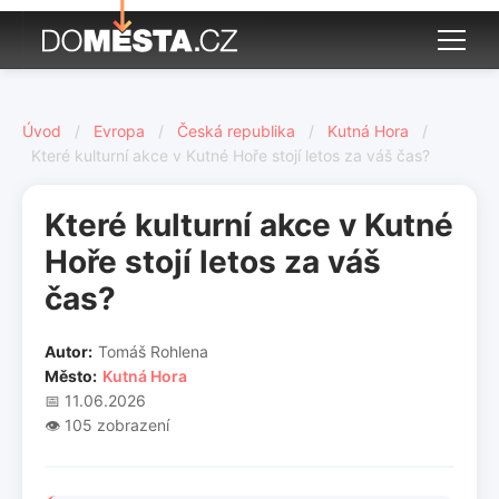
Úvod
/
Evropa
/
Česká republika
/
Kutná Hora
/
Které kulturní akce v Kutné Hoře stojí letos za váš čas?
Které kulturní akce v Kutné
Hoře stojí letos za váš
čas?
Autor:
Tomáš Rohlena
Město:
Kutná Hora
📅 11.06.2026
👁️ 105 zobrazení