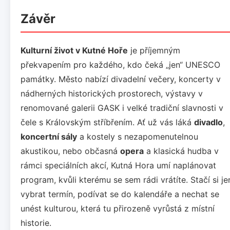
Závěr
Kulturní život v Kutné Hoře
je příjemným
překvapením pro každého, kdo čeká „jen“ UNESCO
památky. Město nabízí divadelní večery, koncerty v
nádherných historických prostorech, výstavy v
renomované galerii GASK i velké tradiční slavnosti v
čele s Královským stříbřením. Ať už vás láká
divadlo
,
koncertní sály
a kostely s nezapomenutelnou
akustikou, nebo občasná
opera
a klasická hudba v
rámci speciálních akcí, Kutná Hora umí naplánovat
program, kvůli kterému se sem rádi vrátíte. Stačí si je
vybrat termín, podívat se do kalendáře a nechat se
unést kulturou, která tu přirozeně vyrůstá z místní
historie.