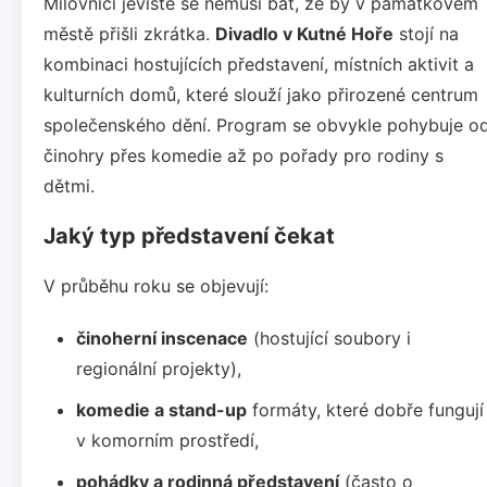
Milovníci jeviště se nemusí bát, že by v památkovém
městě přišli zkrátka.
Divadlo v Kutné Hoře
stojí na
kombinaci hostujících představení, místních aktivit a
kulturních domů, které slouží jako přirozené centrum
společenského dění. Program se obvykle pohybuje o
činohry přes komedie až po pořady pro rodiny s
dětmi.
Jaký typ představení čekat
V průběhu roku se objevují:
činoherní inscenace
(hostující soubory i
regionální projekty),
komedie a stand-up
formáty, které dobře fungují
v komorním prostředí,
pohádky a rodinná představení
(často o