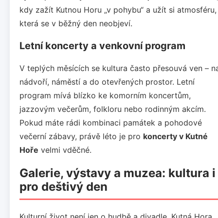
kdy zažít Kutnou Horu „v pohybu“ a užít si atmosféru,
která se v běžný den neobjeví.
Letní koncerty a venkovní program
V teplých měsících se kultura často přesouvá ven – n
nádvoří, náměstí a do otevřených prostor. Letní
program mívá blízko ke komorním koncertům,
jazzovým večerům, folkloru nebo rodinným akcím.
Pokud máte rádi kombinaci památek a pohodové
večerní zábavy, právě léto je pro
koncerty v Kutné
Hoře
velmi vděčné.
Galerie, výstavy a muzea: kultura i
pro deštivý den
Kulturní život není jen o hudbě a divadle. Kutná Hora