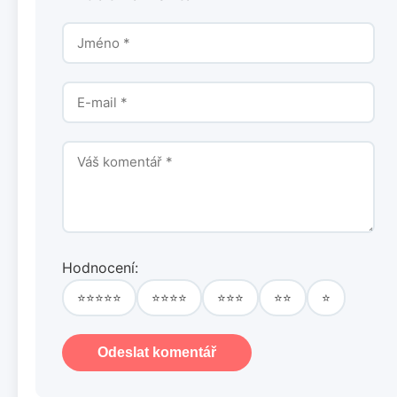
Hodnocení:
⭐⭐⭐⭐⭐
⭐⭐⭐⭐
⭐⭐⭐
⭐⭐
⭐
Odeslat komentář