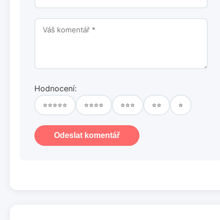
Hodnocení:
⭐⭐⭐⭐⭐
⭐⭐⭐⭐
⭐⭐⭐
⭐⭐
⭐
Odeslat komentář