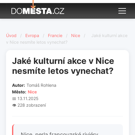
Úvod
/
Evropa
/
Francie
/
Nice
/
Jaké kulturní akce
v Nice nesmíte letos vynechat?
Jaké kulturní akce v Nice
nesmíte letos vynechat?
Autor:
Tomáš Rohlena
Město:
Nice
📅 13.11.2025
👁️ 228 zobrazení
Nice, perla francouzské riviéry,