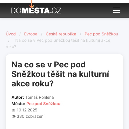
Úvod
/
Evropa
/
Česká republika
/
Pec pod Sněžkou
/
Na co se v Pec pod Sněžkou těšit na kulturní akce
roku?
Na co se v Pec pod
Sněžkou těšit na kulturní
akce roku?
Autor:
Tomáš Rohlena
Město:
Pec pod Sněžkou
📅 19.12.2025
👁️ 330 zobrazení