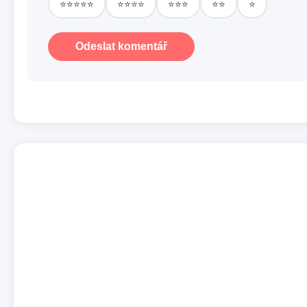
⭐⭐⭐⭐⭐
⭐⭐⭐⭐
⭐⭐⭐
⭐⭐
⭐
Odeslat komentář