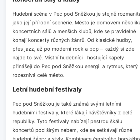
Hudební scéna v Pec pod Sněžkou je stejně rozmanit
jako její přírodní scenérie. Město je domovem několik
koncertních sálů a menších klubů, kde se pravidelně
konají koncerty různých žánrů. Od klasické hudby,
přes jazz, až po moderní rock a pop – každý si zde
najde to své. Místní hudebníci i hostující kapely
přinášejí do Pec pod Sněžkou energii a rytmus, který
rozeznívá celé město.
Letní hudební festivaly
Pec pod Sněžkou je také známá svými letními
hudebními festivaly, které lákají návštěvníky z celé
republiky. Tyto festivaly nabízejí pestrou škálu
koncertů pod širým nebem, kde se setkávají různé
hudební žánry a styly. Kombinace čerstvého horského