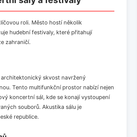
tní sály a festivaly
líčovou roli. Město hostí několik
je hudební festivaly, které přitahují
ze zahraničí.
 architektonický skvost navržený
ou. Tento multifunkční prostor nabízí nejen
ový koncertní sál, kde se konají vystoupení
vaných souborů. Akustika sálu je
eské republice.
nů