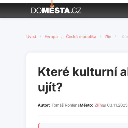
Úvod
/
Evropa
/
Česká republika
/
Zlín
/
Kte
Které kulturní 
ujít?
Autor:
Tomáš Rohlena
Město:
Zlín
📅 03.11.2025