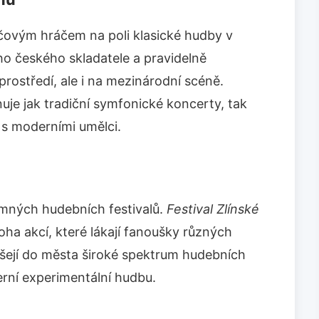
íčovým hráčem na poli klasické hudby v
ho českého skladatele a pravidelně
rostředí, ale i na mezinárodní scéně.
uje jak tradiční symfonické koncerty, tak
 s moderními umělci.
mných hudebních festivalů.
Festival Zlínské
oha akcí, které lákají fanoušky různých
ášejí do města široké spektrum hudebních
erní experimentální hudbu.