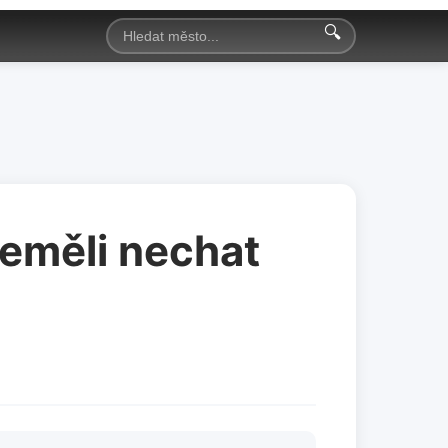
🔍
neměli nechat