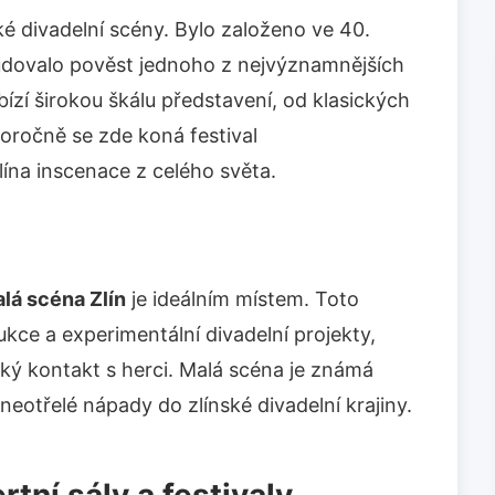
ké divadelní scény. Bylo založeno ve 40.
ybudovalo pověst jednoho z nejvýznamnějších
bízí širokou škálu představení, od klasických
ročně se zde koná festival
Zlína inscenace z celého světa.
lá scéna Zlín
je ideálním místem. Toto
ukce a experimentální divadelní projekty,
ízký kontakt s herci. Malá scéna je známá
eotřelé nápady do zlínské divadelní krajiny.