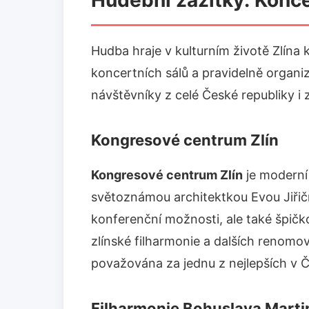
Hudební zážitky: Koncer
Hudba hraje v kulturním životě Zlína k
koncertních sálů a pravidelně organizu
návštěvníky z celé České republiky i 
Kongresové centrum Zlín
Kongresové centrum Zlín
je moderní
světoznámou architektkou Evou Jiřičn
konferenční možnosti, ale také špičk
zlínské filharmonie a dalších renomo
považována za jednu z nejlepších v Č
Filharmonie Bohuslava Marti