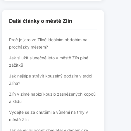
Další články o městě Zlín
Proč je jaro ve Zlíně ideálním obdobím na
procházky městem?
Jak si užít slunečné léto v městě Zlín plné
zážitků
Jak nejlépe strávit kouzelný podzim v srdci
Zlína?
Zlín v zimě nabízí kouzlo zasněžených kopců
a klidu
Vydejte se za chutěmi a vůněmi na trhy v
městě Zlín
Jak se vyvíjí počet obyvatel v dynamicky