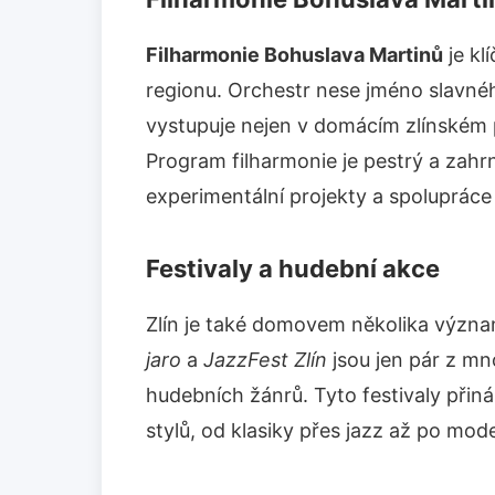
Filharmonie Bohuslava Martinů
je kl
regionu. Orchestr nese jméno slavné
vystupuje nejen v domácím zlínském p
Program filharmonie je pestrý a zahrn
experimentální projekty a spolupráce
Festivaly a hudební akce
Zlín je také domovem několika význa
jaro
a
JazzFest Zlín
jsou jen pár z mn
hudebních žánrů. Tyto festivaly přin
stylů, od klasiky přes jazz až po mod