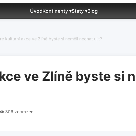
Úvod
Kontinenty ▾
Státy ▾
Blog
ré kulturní akce ve Zlíně byste si neměli nechat ujít?
akce ve Zlíně byste si 
👁️ 306 zobrazení