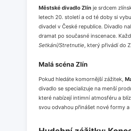
Městské divadlo Zlín
je srdcem zlíns
letech 20. století a od té doby si v
divadel v České republice. Divadlo na
dramat po současné inscenace. Každo
Setkání/Stretnutie
, který přivádí do 
Malá scéna Zlín
Pokud hledáte komornější zážitek,
Ma
divadlo se specializuje na menší prod
které nabízejí intimní atmosféru a bl
svou odvahou přinášet nové formy a n