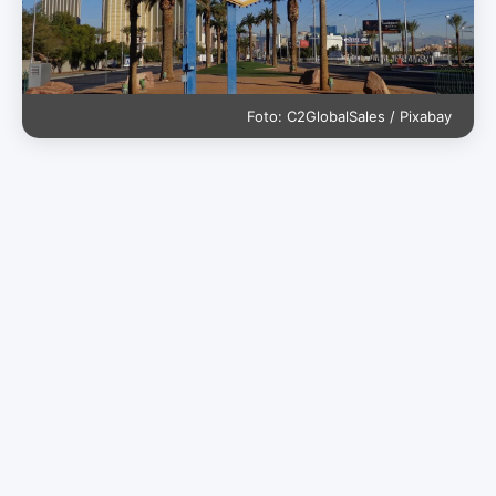
Foto: C2GlobalSales / Pixabay