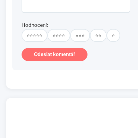
Hodnocení:
⭐⭐⭐⭐⭐
⭐⭐⭐⭐
⭐⭐⭐
⭐⭐
⭐
Odeslat komentář