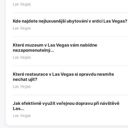
Las Vegas
Kde najdete nejluxusnější ubytování v srdci Las Vegas?
Las Vegas
Které muzeum v Las Vegas vám nabídne
nezapomenutelný...
Las Vegas
Které restaurace v Las Vegas si opravdu nesmíte
nechat ujít?
Las Vegas
Jak efektivně využít veřejnou dopravu při návštěvě
Las...
Las Vegas