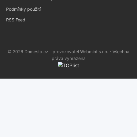
Podmínky použití
RSS Feed
© 2026 Domesta.cz - provozovatel Webmint s.r.o. - Všechna
práva vyhrazena