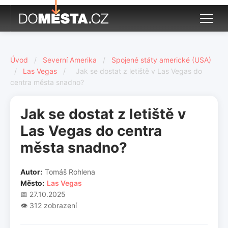
Úvod
/
Severní Amerika
/
Spojené státy americké (USA)
/
Las Vegas
/
Jak se dostat z letiště v Las Vegas do
centra města snadno?
Jak se dostat z letiště v
Las Vegas do centra
města snadno?
Autor:
Tomáš Rohlena
Město:
Las Vegas
📅 27.10.2025
👁️ 312 zobrazení