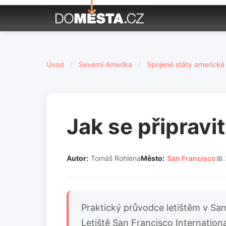
Úvod
/
Severní Amerika
/
Spojené státy americké
Jak se připravi
Autor:
Tomáš Rohlena
Město:
San Francisco
📅
Praktický průvodce letištěm v Sa
Letiště San Francisco International