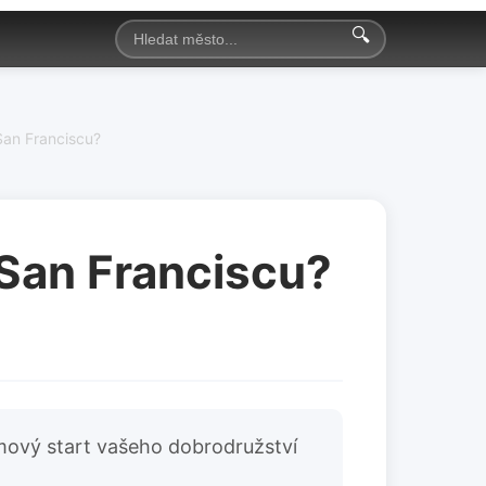
🔍
 San Franciscu?
v San Franciscu?
émový start vašeho dobrodružství