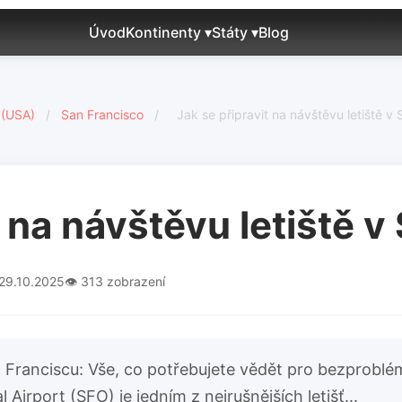
Úvod
Kontinenty ▾
Státy ▾
Blog
 (USA)
/
San Francisco
/
Jak se připravit na návštěvu letiště v
t na návštěvu letiště 
 29.10.2025
👁️ 313 zobrazení
n Franciscu: Vše, co potřebujete vědět pro bezprobl
 Airport (SFO) je jedním z nejrušnějších letišť...