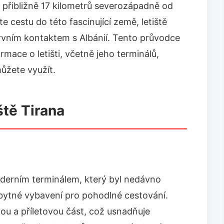
 přibližně 17 kilometrů severozápadně od
e cestu do této fascinující země, letiště
vním kontaktem s Albánií. Tento průvodce
ace o letišti, včetně jeho terminálů,
ůžete využít.
ště Tirana
oderním terminálem, který byl nedávno
bytné vybavení pro pohodlné cestování.
vou a příletovou část, což usnadňuje