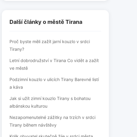
Další články o městě Tirana
Proč byste měli zažít jarní kouzlo v srdci
Tirany?
Letní dobrodružství v Tirana Co vidět a zažít
ve městě
Podzimní kouzlo v ulicích Tirany Barevné listí
a káva
Jak si užít zimní kouzlo Tirany s bohatou
albánskou kulturou
Nezapomenutelné zážitky na trzích v srdci
Tirany během návštěvy
Kolik obyvatel skutečně žije v srdci města