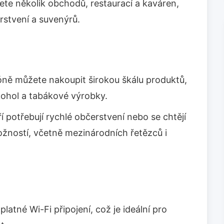
jdete několik obchodů, restaurací a kaváren,
rstvení a suvenýrů.
óně můžete nakoupit širokou škálu produktů,
kohol a tabákové výrobky.
ří potřebují rychlé občerstvení nebo se chtějí
ožností, včetně mezinárodních řetězců i
platné Wi-Fi připojení, což je ideální pro