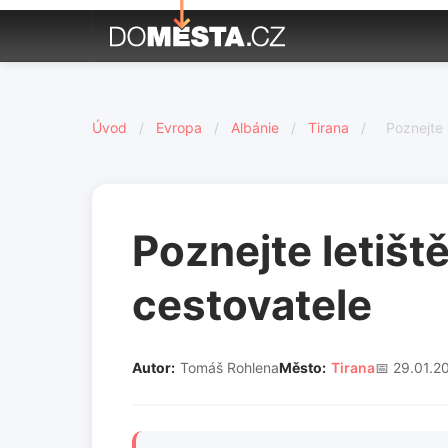
Úvod
/
Evropa
/
Albánie
/
Tirana
/
Poznejte 
Poznejte letišt
cestovatele
Autor:
Tomáš Rohlena
Město:
Tirana
📅 29.01.2