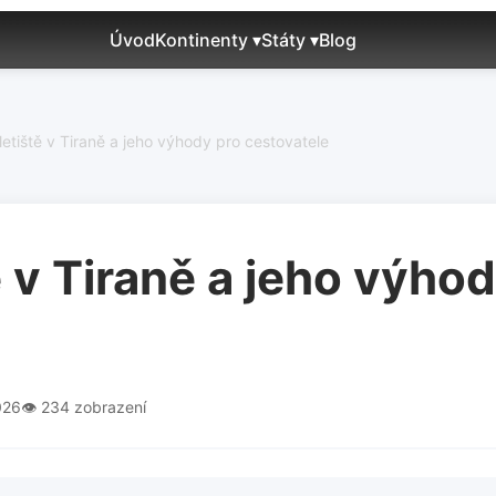
Úvod
Kontinenty ▾
Státy ▾
Blog
letiště v Tiraně a jeho výhody pro cestovatele
ě v Tiraně a jeho výho
026
👁️ 234 zobrazení