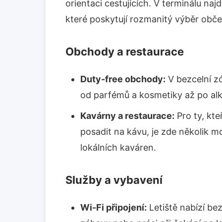
orientaci cestujících. V terminálu na
které poskytují rozmanitý výběr obče
Obchody a restaurace
Duty-free obchody:
V bezcelní z
od parfémů a kosmetiky až po al
Kavárny a restaurace:
Pro ty, kte
posadit na kávu, je zde několik m
lokálních kaváren.
Služby a vybavení
Wi-Fi připojení:
Letiště nabízí bez