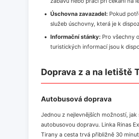
zábavu nebo práci při čekání na le
Úschovna zavazadel:
Pokud potře
služeb úschovny, která je k dispoz
Informační stánky:
Pro všechny ot
turistických informací jsou k disp
Doprava z a na letiště 
Autobusová doprava
Jednou z nejlevnějších možností, jak s
autobusovou dopravu. Linka Rinas Exp
Tirany a cesta trvá přibližně 30 minu