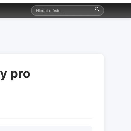
🔍
dy pro