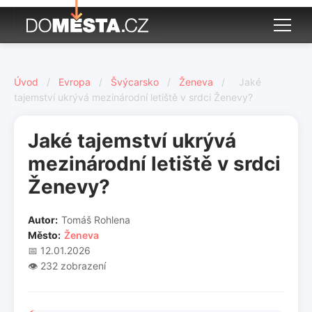
Úvod
/
Evropa
/
Švýcarsko
/
Ženeva
/
Jaké
tajemství ukrývá mezinárodní letiště v srdci Ženevy?
Jaké tajemství ukrývá
mezinárodní letiště v srdci
Ženevy?
Autor:
Tomáš Rohlena
Město:
Ženeva
📅 12.01.2026
👁️ 232 zobrazení