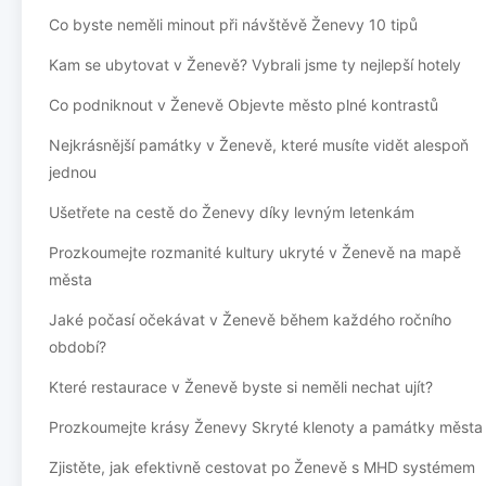
Co byste neměli minout při návštěvě Ženevy 10 tipů
Kam se ubytovat v Ženevě? Vybrali jsme ty nejlepší hotely
Co podniknout v Ženevě Objevte město plné kontrastů
Nejkrásnější památky v Ženevě, které musíte vidět alespoň
jednou
Ušetřete na cestě do Ženevy díky levným letenkám
Prozkoumejte rozmanité kultury ukryté v Ženevě na mapě
města
Jaké počasí očekávat v Ženevě během každého ročního
období?
Které restaurace v Ženevě byste si neměli nechat ujít?
Prozkoumejte krásy Ženevy Skryté klenoty a památky města
Zjistěte, jak efektivně cestovat po Ženevě s MHD systémem