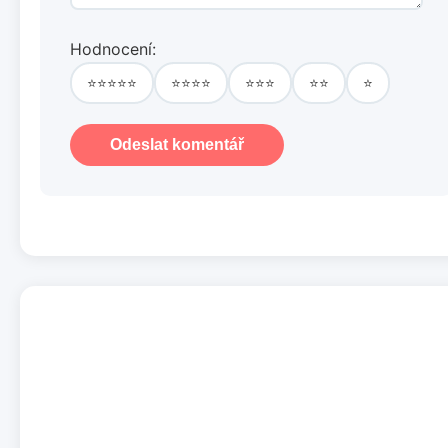
Hodnocení:
⭐⭐⭐⭐⭐
⭐⭐⭐⭐
⭐⭐⭐
⭐⭐
⭐
Odeslat komentář