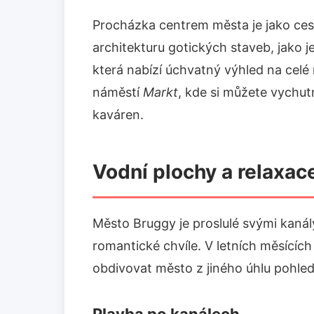
Procházka centrem města je jako ces
architekturu gotických staveb, jako j
která nabízí úchvatný výhled na cel
náměstí
Markt
, kde si můžete vychut
kaváren.
Vodní plochy a relaxac
Město Bruggy je proslulé svými kanály
romantické chvíle. V letních měsícíc
obdivovat město z jiného úhlu pohled