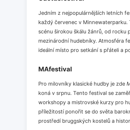
Jedním z nejpopulárnějších letních fe
každý červenec v Minnewaterparku. Te
scénu širokou škálu žánrů, od rocku p
mezinárodní hudebníky. Atmosféra fest
ideální místo pro setkání s přáteli a
MAfestival
Pro milovníky klasické hudby je zde
M
koná v srpnu. Tento festival se zaměř
workshopy a mistrovské kurzy pro hu
příležitostí ponořit se do světa baro
prostředí bruggských kostelů a histo