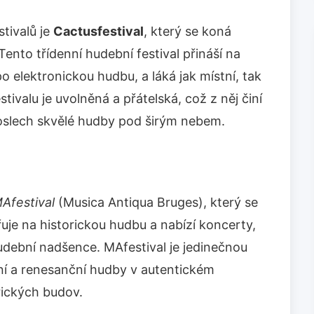
stivalů je
Cactusfestival
, který se koná
nto třídenní hudební festival přináší na
o elektronickou hudbu, a láká jak místní, tak
ivalu je uvolněná a přátelská, což z něj činí
 poslech skvělé hudby pod širým nebem.
Afestival
(Musica Antiqua Bruges), který se
uje na historickou hudbu a nabízí koncerty,
dební nadšence. MAfestival je jedinečnou
kní a renesanční hudby v autentickém
rických budov.