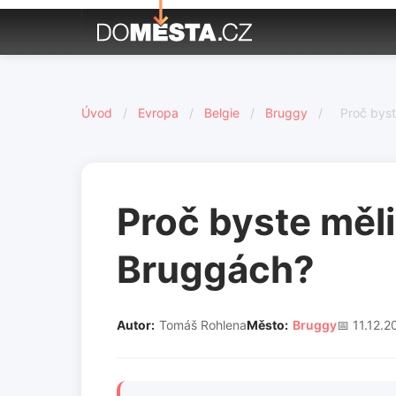
Úvod
/
Evropa
/
Belgie
/
Bruggy
/
Proč byst
Proč byste měli
Bruggách?
Autor:
Tomáš Rohlena
Město:
Bruggy
📅 11.12.2