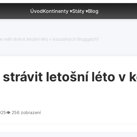
Úvod
Kontinenty ▾
Státy ▾
Blog
e měli strávit letošní léto v kouzelných Bruggách?
 strávit letošní léto v
025
👁️ 256 zobrazení