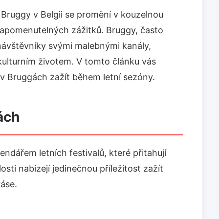
o Bruggy v Belgii se promění v kouzelnou
nezapomenutelných zážitků. Bruggy, často
 návštěvníky svými malebnými kanály,
kulturním životem. V tomto článku vás
v Bruggách zažít během letní sezóny.
ách
dářem letních festivalů, které přitahují
sti nabízejí jedinečnou příležitost zažít
ráse.