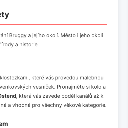
ety
ní Bruggy a jejího okolí. Město i jeho okolí
írody a historie.
cyklostezkami, které vás provedou malebnou
 venkovských vesniček. Pronajměte si kolo a
Ostend
, která vás zavede podél kanálů až k
čná a vhodná pro všechny věkové kategorie.
rem