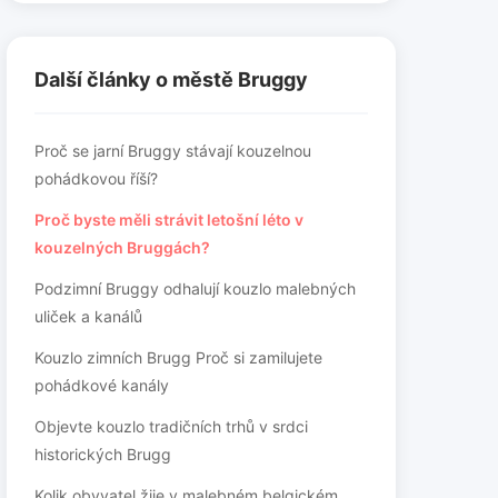
Další články o městě Bruggy
Proč se jarní Bruggy stávají kouzelnou
pohádkovou říší?
Proč byste měli strávit letošní léto v
kouzelných Bruggách?
Podzimní Bruggy odhalují kouzlo malebných
uliček a kanálů
Kouzlo zimních Brugg Proč si zamilujete
pohádkové kanály
Objevte kouzlo tradičních trhů v srdci
historických Brugg
Kolik obyvatel žije v malebném belgickém