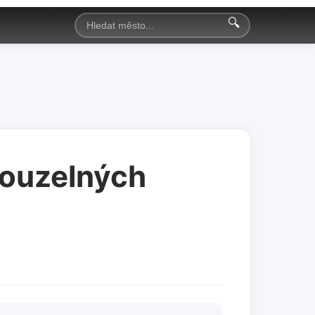
🔍
 kouzelných