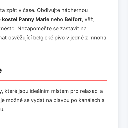
ta zpět v čase. Obdivujte nádhernou
e
kostel Panny Marie
nebo
Belfort
, věž,
é město. Nezapomeňte se zastavit na
nat osvěžující belgické pivo v jedné z mnoha
e
, které jsou ideálním místem pro relaxaci a
h je možné se vydat na plavbu po kanálech a
u.