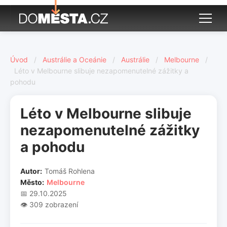
Úvod
/
Austrálie a Oceánie
/
Austrálie
/
Melbourne
/
Léto v Melbourne slibuje nezapomenutelné zážitky a
pohodu
Léto v Melbourne slibuje
nezapomenutelné zážitky
a pohodu
Autor:
Tomáš Rohlena
Město:
Melbourne
📅 29.10.2025
👁️ 309 zobrazení