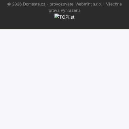
© 2026 Domesta.cz - provozovatel Webmint s.r.o. - Všechna
práva vyhrazena