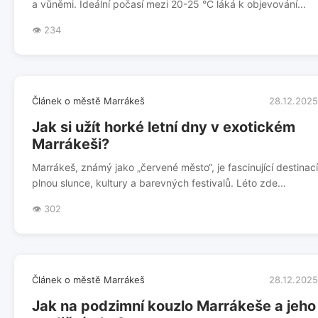
a vůněmi. Ideální počasí mezi 20-25 °C láká k objevování...
👁️ 234
Článek o městě Marrákeš
28.12.2025
Jak si užít horké letní dny v exotickém
Marrákeši?
Marrákeš, známý jako „červené město“, je fascinující destinací
plnou slunce, kultury a barevných festivalů. Léto zde...
👁️ 302
Článek o městě Marrákeš
28.12.2025
Jak na podzimní kouzlo Marrákeše a jeho