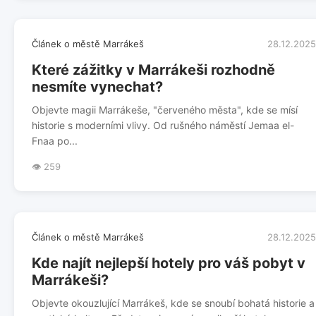
Článek o městě Marrákeš
28.12.2025
Které zážitky v Marrákeši rozhodně
nesmíte vynechat?
Objevte magii Marrákeše, "červeného města", kde se mísí
historie s moderními vlivy. Od rušného náměstí Jemaa el-
Fnaa po...
👁️ 259
Článek o městě Marrákeš
28.12.2025
Kde najít nejlepší hotely pro váš pobyt v
Marrákeši?
Objevte okouzlující Marrákeš, kde se snoubí bohatá historie a