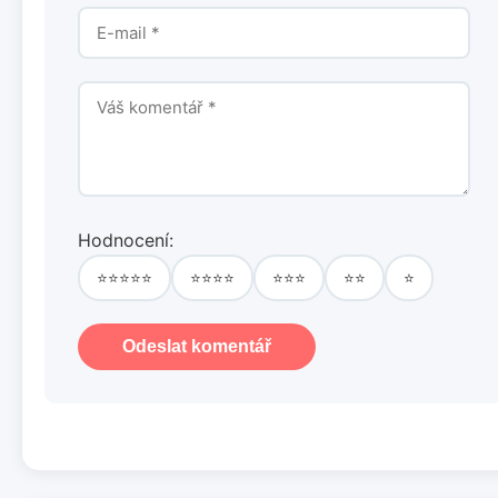
Hodnocení:
⭐⭐⭐⭐⭐
⭐⭐⭐⭐
⭐⭐⭐
⭐⭐
⭐
Odeslat komentář