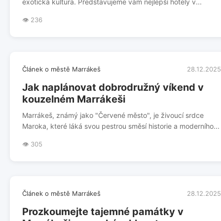
exotická kultura. Představujeme vám nejlepší hotely v...
👁️ 236
Článek o městě Marrákeš
28.12.2025
Jak naplánovat dobrodružný víkend v
kouzelném Marrákeši
Marrákeš, známý jako "Červené město", je živoucí srdce
Maroka, které láká svou pestrou směsí historie a moderního...
👁️ 305
Článek o městě Marrákeš
28.12.2025
Prozkoumejte tajemné památky v