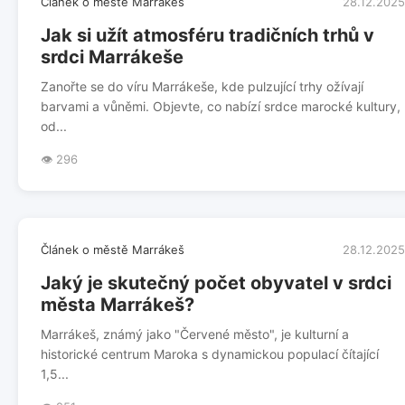
Článek o městě Marrákeš
28.12.2025
Jak si užít atmosféru tradičních trhů v
srdci Marrákeše
Zanořte se do víru Marrákeše, kde pulzující trhy ožívají
barvami a vůněmi. Objevte, co nabízí srdce marocké kultury,
od...
👁️ 296
Článek o městě Marrákeš
28.12.2025
Jaký je skutečný počet obyvatel v srdci
města Marrákeš?
Marrákeš, známý jako "Červené město", je kulturní a
historické centrum Maroka s dynamickou populací čítající
1,5...