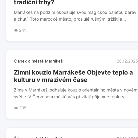
tradiční trhy?
Marrákeš na podzim okouzluje svou magickou paletou barev
a chutí. Toto marocké město, proslulé rušnými tržišti a...
👁️ 241
Článek o městě Marrákeš
28.12.2025
Zimní kouzlo Marrákeše Objevte teplo a
kulturu v mrazivém čase
Zima v Marrákeši odhaluje kouzlo orientálního města v novém
světle. V Červeném městě vás přivítají příjemné teploty,...
👁️ 235