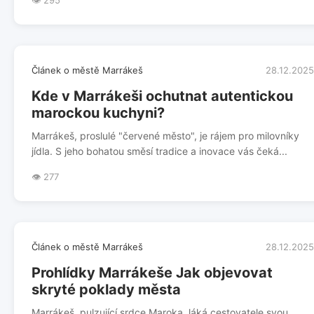
👁️ 295
Článek o městě Marrákeš
28.12.2025
Kde v Marrákeši ochutnat autentickou
marockou kuchyni?
Marrákeš, proslulé "červené město", je rájem pro milovníky
jídla. S jeho bohatou směsí tradice a inovace vás čeká...
👁️ 277
Článek o městě Marrákeš
28.12.2025
Prohlídky Marrákeše Jak objevovat
skryté poklady města
Marrákeš, pulzující srdce Maroka, láká cestovatele svou