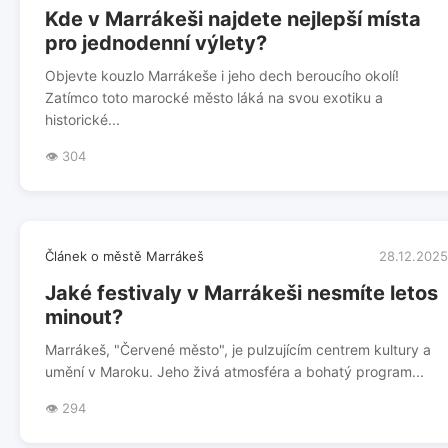
Kde v Marrákeši najdete nejlepší místa
pro jednodenní výlety?
Objevte kouzlo Marrákeše i jeho dech beroucího okolí!
Zatímco toto marocké město láká na svou exotiku a
historické...
👁️ 304
Článek o městě Marrákeš
28.12.2025
Jaké festivaly v Marrákeši nesmíte letos
minout?
Marrákeš, "Červené město", je pulzujícím centrem kultury a
umění v Maroku. Jeho živá atmosféra a bohatý program...
👁️ 294