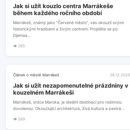
Jak si užít kouzlo centra Marrákeše
během každého ročního období
Marrákeš, známý jako "Červené město", vás okouzlí svými
historickými hradbami a živým centrem. Projděte se po
Djemaa...
👁️ 285
Článek o městě Marrákeš
28.12.2025
Jak si užít nezapomenutelné prázdniny v
kouzelném Marrákeši
Marrákeš, srdce Maroka, je ideální destinací pro rodinnou
dovolenou. Okouzlující architektura, živá kultura a pestrá...
👁️ 269