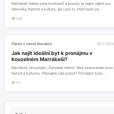
Marrákeš, město plné kontrastů a kouzel, je nejen rájem pro
milovníky historie a kultury, ale i pro ty, kteří touží po...
👁️ 328
Článek o městě Marrákeš
28.12.2025
Jak najít ideální byt k pronájmu v
kouzelném Marrákeši?
Marrákeš, okouzlující „Červené město“, láká cestovatele svou
historií a kulturou. Plánujete zde pobyt? Pronájem bytu...
👁️ 317