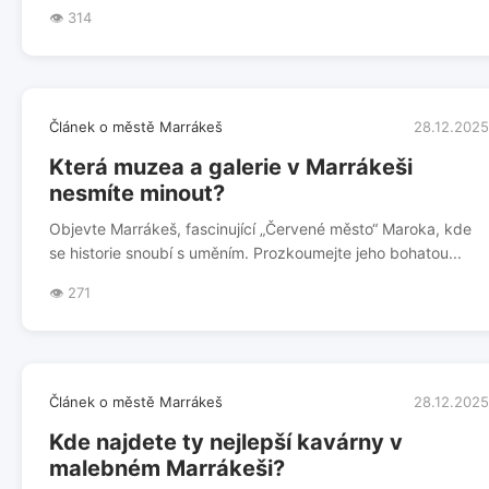
👁️ 314
Článek o městě Marrákeš
28.12.2025
Která muzea a galerie v Marrákeši
nesmíte minout?
Objevte Marrákeš, fascinující „Červené město“ Maroka, kde
se historie snoubí s uměním. Prozkoumejte jeho bohatou...
👁️ 271
Článek o městě Marrákeš
28.12.2025
Kde najdete ty nejlepší kavárny v
malebném Marrákeši?