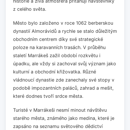
historie a živá atmosféra přitahují návštěvníky
z celého světa.
Město bylo založeno v roce 1062 berberskou
dynastií Almorávidů a rychle se stalo důležitým
obchodním centrem díky své strategické
poloze na karavanních trasách. V průběhu
staletí Marrákeš zažil období rozkvětu i
úpadku, ale vždy si zachoval svůj význam jako
kulturní a obchodní křižovatka. Různé
vládnoucí dynastie zde zanechaly své stopy v
podobě impozantních paláců, zahrad a mešit,
které dodnes tvoří srdce města.
Turisté v Marrákeši nesmí minout návštěvu
starého města, známého jako medina, které je
zapsáno na seznamu světového dědictví