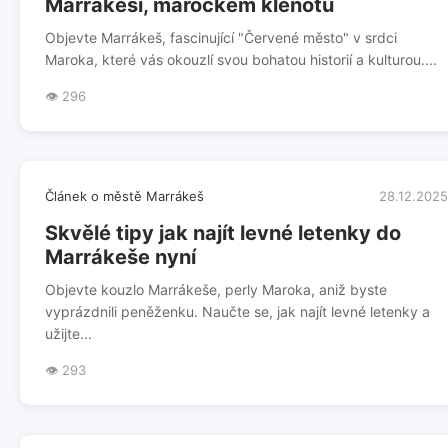
Marrákeši, marockém klenotu
Objevte Marrákeš, fascinující "Červené město" v srdci
Maroka, které vás okouzlí svou bohatou historií a kulturou....
👁️ 296
Článek o městě Marrákeš
28.12.2025
Skvělé tipy jak najít levné letenky do
Marrákeše nyní
Objevte kouzlo Marrákeše, perly Maroka, aniž byste
vyprázdnili peněženku. Naučte se, jak najít levné letenky a
užijte...
👁️ 293