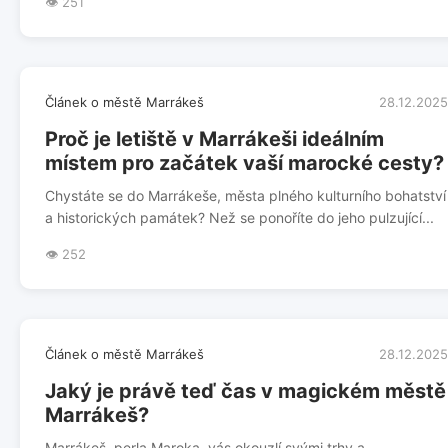
👁️ 251
Článek o městě Marrákeš
28.12.2025
Proč je letiště v Marrákeši ideálním
místem pro začátek vaší marocké cesty?
Chystáte se do Marrákeše, města plného kulturního bohatství
a historických památek? Než se ponoříte do jeho pulzující...
👁️ 252
Článek o městě Marrákeš
28.12.2025
Jaký je právě teď čas v magickém městě
Marrákeš?
Marrákeš, perla Maroka, vás okouzlí svými trhy a