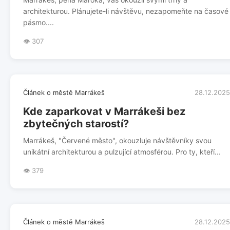
architekturou. Plánujete-li návštěvu, nezapomeňte na časové
pásmo....
👁️ 307
Článek o městě Marrákeš
28.12.2025
Kde zaparkovat v Marrákeši bez
zbytečných starostí?
Marrákeš, "Červené město", okouzluje návštěvníky svou
unikátní architekturou a pulzující atmosférou. Pro ty, kteří...
👁️ 379
Článek o městě Marrákeš
28.12.2025