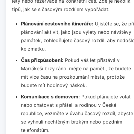
lety nebo rezervace na konkrétní čas. Zde je několik
tipů, jak se s časovým rozdílem vypořádat:
Plánování cestovního itineráře:
Ujistěte se, že př
plánování aktivit, jako jsou výlety nebo návštěvy
památek, zohledňujete časový rozdíl, aby nedošl
ke zmatku.
Čas přizpůsobení:
Pokud váš let přistává v
Marrákeši brzy ráno, mějte na paměti, že budete
mít více času na prozkoumání města, protože
budete mít hodinový náskok.
Komunikace s domovem:
Pokud plánujete volat
nebo chatovat s přáteli a rodinou v České
republice, vezměte v úvahu časový rozdíl, abyste
se vyhnuli nechtěným brzkým nebo pozdním
telefonátům.