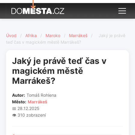
Úvod
/
Afrika
/
Maroko
/
Marrákeš
/
Jaký je právě
teď čas v magickém městě Marrákeš?
Jaký je právě teď čas v
magickém městě
Marrákeš?
Autor:
Tomáš Rohlena
Město:
Marrákeš
📅 28.12.2025
👁️ 310 zobrazení