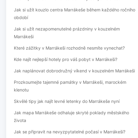
Jak si užít kouzlo centra Marrákeše během každého ročního
období
Jak si užít nezapomenutelné prázdniny v kouzelném
Marrákeši
Které zážitky v Marrákeši rozhodně nesmíte vynechat?
Kde najít nejlepší hotely pro váš pobyt v Marrákeši?
Jak naplánovat dobrodružný víkend v kouzelném Marrákeši
Prozkoumejte tajemné památky v Marrákeši, marockém
klenotu
Skvělé tipy jak najít levné letenky do Marrákeše nyní
Jak mapa Marrákeše odhaluje skryté poklady městského
života
Jak se připravit na nevyzpytatelné počasí v Marrákeši?