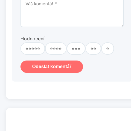
Hodnocení:
⭐⭐⭐⭐⭐
⭐⭐⭐⭐
⭐⭐⭐
⭐⭐
⭐
Odeslat komentář