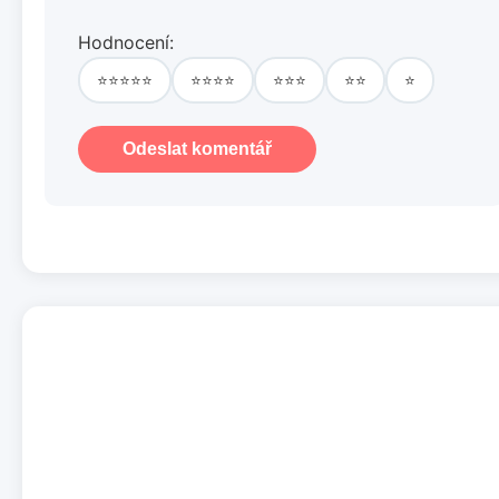
Hodnocení:
⭐⭐⭐⭐⭐
⭐⭐⭐⭐
⭐⭐⭐
⭐⭐
⭐
Odeslat komentář