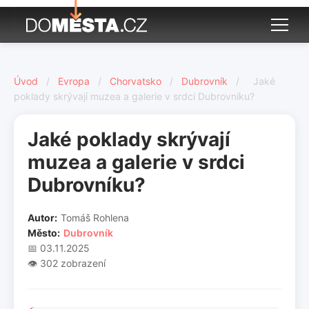
Úvod
/
Evropa
/
Chorvatsko
/
Dubrovník
/
Jaké
poklady skrývají muzea a galerie v srdci Dubrovníku?
Jaké poklady skrývají
muzea a galerie v srdci
Dubrovníku?
Autor:
Tomáš Rohlena
Město:
Dubrovník
📅 03.11.2025
👁️ 302 zobrazení