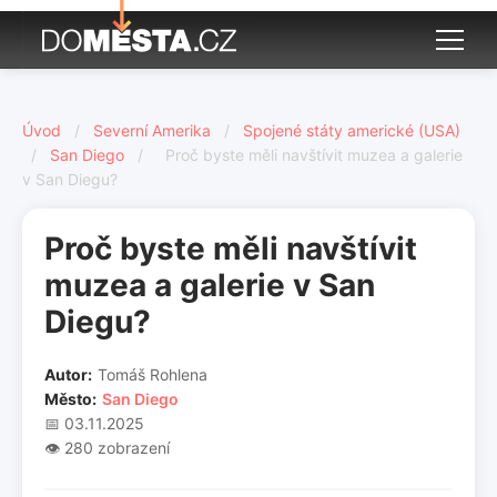
Úvod
/
Severní Amerika
/
Spojené státy americké (USA)
/
San Diego
/
Proč byste měli navštívit muzea a galerie
v San Diegu?
Proč byste měli navštívit
muzea a galerie v San
Diegu?
Autor:
Tomáš Rohlena
Město:
San Diego
📅 03.11.2025
👁️ 280 zobrazení