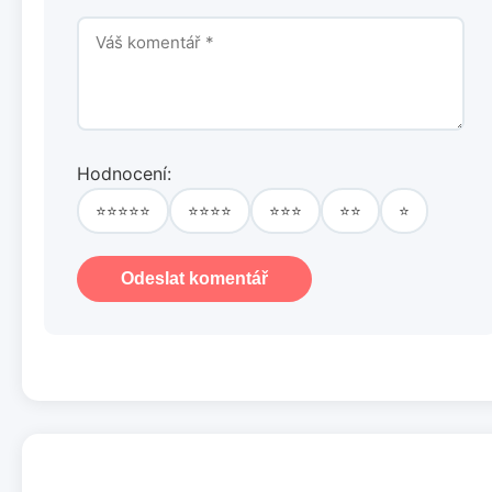
Hodnocení:
⭐⭐⭐⭐⭐
⭐⭐⭐⭐
⭐⭐⭐
⭐⭐
⭐
Odeslat komentář