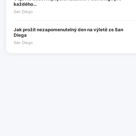
každého...
San Diego
Jak prožít nezapomenutelný den na výletě ze San
Diega
San Diego