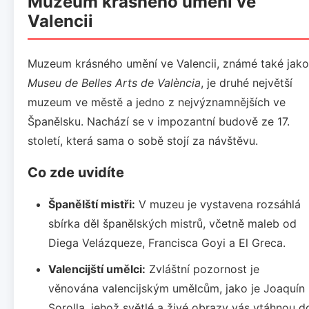
Muzeum krásného umění ve
Valencii
Muzeum krásného umění ve Valencii, známé také jako
Museu de Belles Arts de València
, je druhé největší
muzeum ve městě a jedno z nejvýznamnějších ve
Španělsku. Nachází se v impozantní budově ze 17.
století, která sama o sobě stojí za návštěvu.
Co zde uvidíte
Španělští mistři:
V muzeu je vystavena rozsáhlá
sbírka děl španělských mistrů, včetně maleb od
Diega Velázqueze, Francisca Goyi a El Greca.
Valencijští umělci:
Zvláštní pozornost je
věnována valencijským umělcům, jako je Joaquín
Sorolla, jehož světlé a živé obrazy vás vtáhnou d