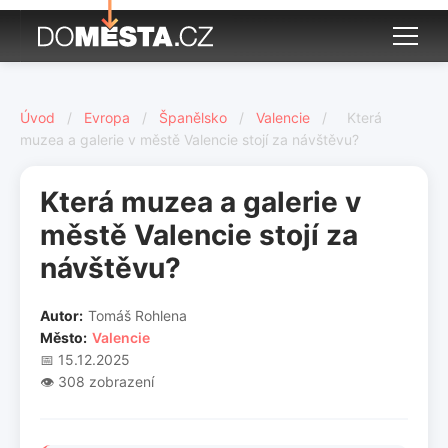
Úvod
/
Evropa
/
Španělsko
/
Valencie
/
Která
muzea a galerie v městě Valencie stojí za návštěvu?
Která muzea a galerie v
městě Valencie stojí za
návštěvu?
Autor:
Tomáš Rohlena
Město:
Valencie
📅 15.12.2025
👁️ 308 zobrazení