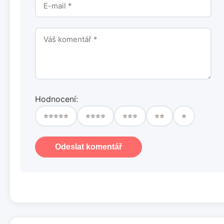
Hodnocení:
⭐⭐⭐⭐⭐
⭐⭐⭐⭐
⭐⭐⭐
⭐⭐
⭐
Odeslat komentář