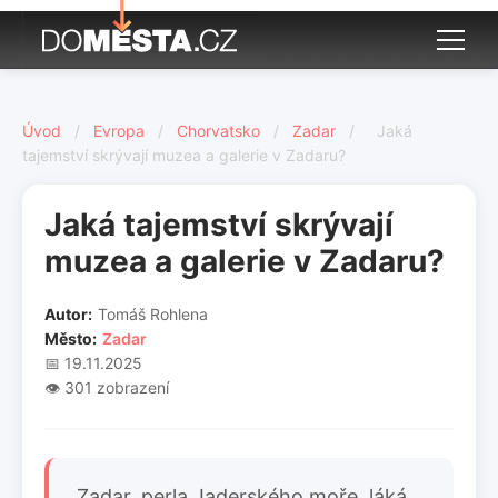
Úvod
/
Evropa
/
Chorvatsko
/
Zadar
/
Jaká
tajemství skrývají muzea a galerie v Zadaru?
Jaká tajemství skrývají
muzea a galerie v Zadaru?
Autor:
Tomáš Rohlena
Město:
Zadar
📅 19.11.2025
👁️ 301 zobrazení
Zadar, perla Jaderského moře, láká