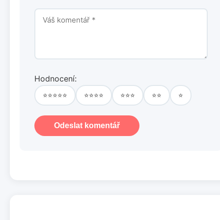
Hodnocení:
⭐⭐⭐⭐⭐
⭐⭐⭐⭐
⭐⭐⭐
⭐⭐
⭐
Odeslat komentář