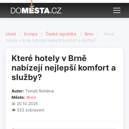
Úvod
/
Evropa
/
Česká republika
/
Brno
/
Které
hotely v Brně nabízejí nejlepší komfort a služby?
Které hotely v Brně
nabízejí nejlepší komfort a
služby?
Autor:
Tomáš Rohlena
Město:
Brno
📅 20.10.2025
👁️ 323 zobrazení