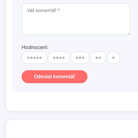
Hodnocení:
⭐⭐⭐⭐⭐
⭐⭐⭐⭐
⭐⭐⭐
⭐⭐
⭐
Odeslat komentář