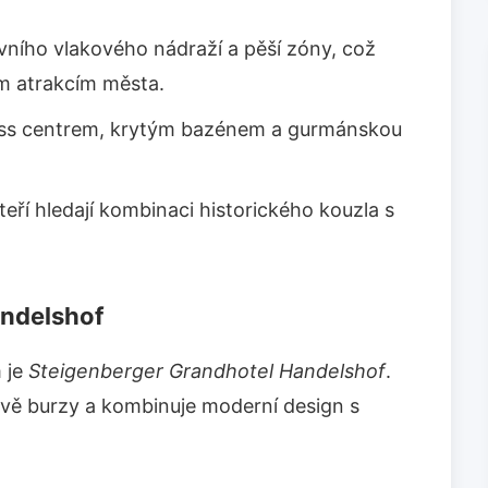
avního vlakového nádraží a pěší zóny, což
m atrakcím města.
ess centrem, krytým bazénem a gurmánskou
kteří hledají kombinaci historického kouzla s
andelshof
 je
Steigenberger Grandhotel Handelshof
.
ově burzy a kombinuje moderní design s