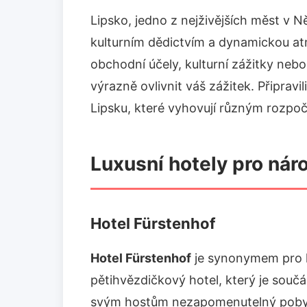
Lipsko, jedno z nejživějších měst v 
kulturním dědictvím a dynamickou at
obchodní účely, kulturní zážitky neb
výrazně ovlivnit váš zážitek. Připravi
Lipsku, které vyhovují různým rozpo
Luxusní hotely pro nár
Hotel Fürstenhof
Hotel Fürstenhof
je synonymem pro lu
pětihvězdičkový hotel, který je součá
svým hostům nezapomenutelný pobyt v