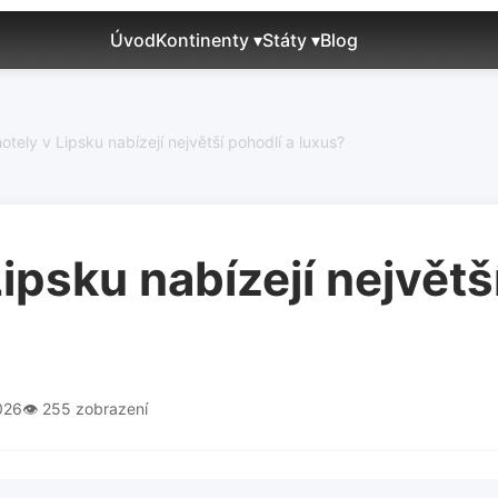
Úvod
Kontinenty ▾
Státy ▾
Blog
otely v Lipsku nabízejí největší pohodlí a luxus?
Lipsku nabízejí největš
026
👁️ 255 zobrazení