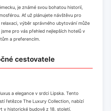
Německu, je známé svou bohatou historií,
mosférou. Ať už plánujete návštěvu pro
o relaxaci, výběr správného ubytování může
li jsme pro vás přehled nejlepších hotelů v
čtům a preferencím.
očné cestovatele
xus a elegance v srdci Lipska. Tento
stí řetězce The Luxury Collection, nabízí
 historické budově z 18. století.