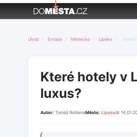
Úvod
/
Evropa
/
Německo
/
Lipsko
/
Které h
Které hotely v 
luxus?
Autor:
Tomáš Rohlena
Město:
Lipsko
📅 16.01.2