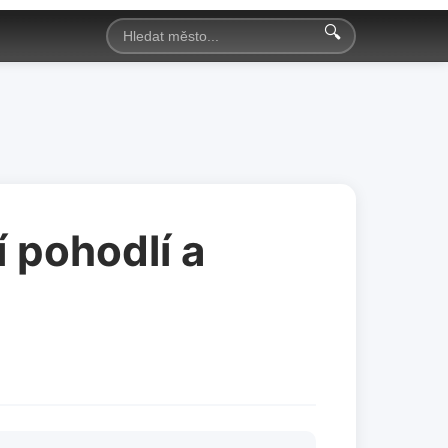
🔍
í pohodlí a