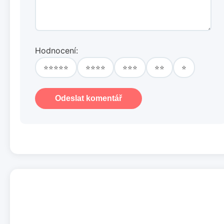
Hodnocení:
⭐⭐⭐⭐⭐
⭐⭐⭐⭐
⭐⭐⭐
⭐⭐
⭐
Odeslat komentář