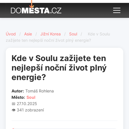
Úvod
/
Asie
/
Jižní Korea
/
Soul
/
Kde v Soulu
zažijete ten nejlepší noční život plný energie?
Kde v Soulu zažijete ten
nejlepší noční život plný
energie?
Autor:
Tomáš Rohlena
Město:
Soul
📅 27.10.2025
👁️ 341 zobrazení