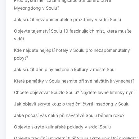
Proč byste měli zažít magickou atmosféru čtvrti
Myeongdong v Soulu?
Jak si užít nezapomenutelné prázdniny v srdci Soulu
Objevte tajemství Soulu 10 fascinujících míst, která musíte
vidět
Kde najdete nejlepší hotely v Soulu pro nezapomenutelný
pobyt?
Jak si užít den plný historie a kultury v městě Soul
Které památky v Soulu nesmíte při své návštěvě vynechat?
Chcete objevovat kouzlo Soulu? Najděte levné letenky nyní
Jak objevit skryté kouzlo tradiční čtvrti Insadong v Soulu
Jaké počasí vás čeká při návštěvě Soulu během roku?
Objevte skryté kulinářské poklady v srdci Soulu
Objevte tradiční i moderní tvář Soulu skrze unikátní prohlídky