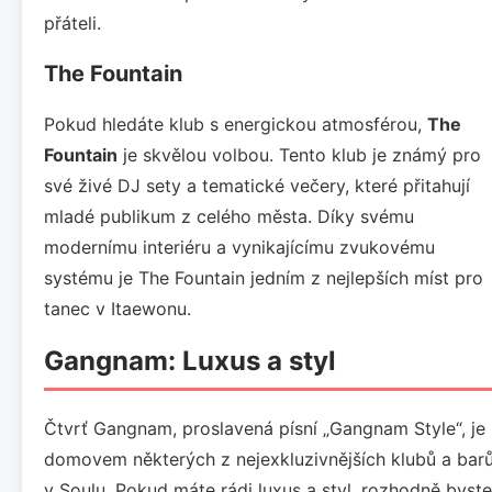
přáteli.
The Fountain
Pokud hledáte klub s energickou atmosférou,
The
Fountain
je skvělou volbou. Tento klub je známý pro
své živé DJ sety a tematické večery, které přitahují
mladé publikum z celého města. Díky svému
modernímu interiéru a vynikajícímu zvukovému
systému je The Fountain jedním z nejlepších míst pro
tanec v Itaewonu.
Gangnam: Luxus a styl
Čtvrť Gangnam, proslavená písní „Gangnam Style“, je
domovem některých z nejexkluzivnějších klubů a bar
v Soulu. Pokud máte rádi luxus a styl, rozhodně byste