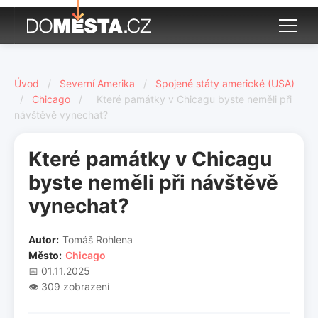
Úvod
/
Severní Amerika
/
Spojené státy americké (USA)
/
Chicago
/
Které památky v Chicagu byste neměli při
návštěvě vynechat?
Které památky v Chicagu
byste neměli při návštěvě
vynechat?
Autor:
Tomáš Rohlena
Město:
Chicago
📅 01.11.2025
👁️ 309 zobrazení