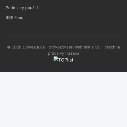
Podmínky použití
RSS Feed
© 2026 Domesta.cz - provozovatel Webmint s.r.o. - Všechna
práva vyhrazena