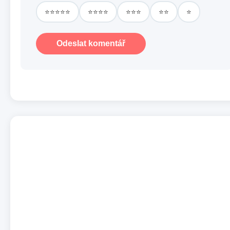
⭐⭐⭐⭐⭐
⭐⭐⭐⭐
⭐⭐⭐
⭐⭐
⭐
Odeslat komentář