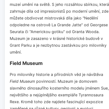
muzeí umění na světě. S jeho rozsáhlou sbírkou, která
zahrnuje díla od impresionistů po moderní umění, zde
můžete obdivovat mistrovská díla jako "Nedělní
odpoledne na ostrově La Grande Jatte" od Georgese
Seurata či "Americkou gotiku" od Granta Wooda.
Muzeum je zasazeno v krásné historické budově v
Grant Parku a je nezbytnou zastávkou pro milovníky
umění.
Field Museum
Pro milovníky historie a přírodních věd je návštěva
Field Museum
povinností. Muzeum je domovem
slavného dinosauřího kosterního modelu jménem Sue,
největšího a nejúplnějšího exempláře Tyrannosaura
Rexe. Kromě toho zde najdete fascinující expozice
zaměřené na různé kultury, geologii a evoluci.