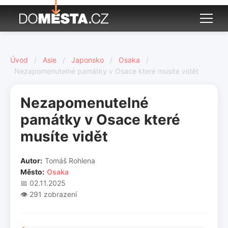
Úvod
/
Asie
/
Japonsko
/
Osaka
/
Nezapomenutelné památky v Osace které musíte vidět
Nezapomenutelné
památky v Osace které
musíte vidět
Autor:
Tomáš Rohlena
Město:
Osaka
📅 02.11.2025
👁️ 291 zobrazení