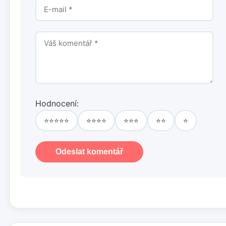
Hodnocení:
⭐⭐⭐⭐⭐
⭐⭐⭐⭐
⭐⭐⭐
⭐⭐
⭐
Odeslat komentář