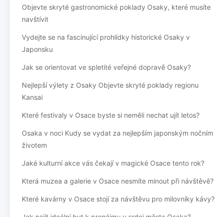
Objevte skryté gastronomické poklady Osaky, které musíte
navštívit
Vydejte se na fascinující prohlídky historické Osaky v
Japonsku
Jak se orientovat ve spletité veřejné dopravě Osaky?
Nejlepší výlety z Osaky Objevte skryté poklady regionu
Kansai
Které festivaly v Osace byste si neměli nechat ujít letos?
Osaka v noci Kudy se vydat za nejlepším japonským nočním
životem
Jaké kulturní akce vás čekají v magické Osace tento rok?
Která muzea a galerie v Osace nesmíte minout při návštěvě?
Které kavárny v Osace stojí za návštěvu pro milovníky kávy?
Jak najít ideální byt k pronájmu v srdci města Osaka?