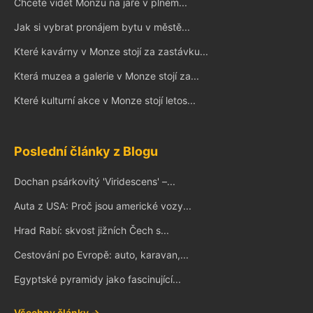
Chcete vidět Monzu na jaře v plném...
Jak si vybrat pronájem bytu v městě...
Které kavárny v Monze stojí za zastávku...
Která muzea a galerie v Monze stojí za...
Které kulturní akce v Monze stojí letos...
Poslední články z Blogu
Dochan psárkovitý 'Viridescens' –...
Auta z USA: Proč jsou americké vozy...
Hrad Rabí: skvost jižních Čech s...
Cestování po Evropě: auto, karavan,...
Egyptské pyramidy jako fascinující...
Všechny články →