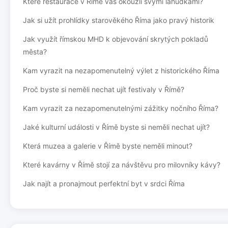
Které restaurace v Římě vás okouzlí svými lahůdkami?
Jak si užít prohlídky starověkého Říma jako pravý historik
Jak využít římskou MHD k objevování skrytých pokladů
města?
Kam vyrazit na nezapomenutelný výlet z historického Říma
Proč byste si neměli nechat ujít festivaly v Římě?
Kam vyrazit za nezapomenutelnými zážitky nočního Říma?
Jaké kulturní události v Římě byste si neměli nechat ujít?
Která muzea a galerie v Římě byste neměli minout?
Které kavárny v Římě stojí za návštěvu pro milovníky kávy?
Jak najít a pronajmout perfektní byt v srdci Říma