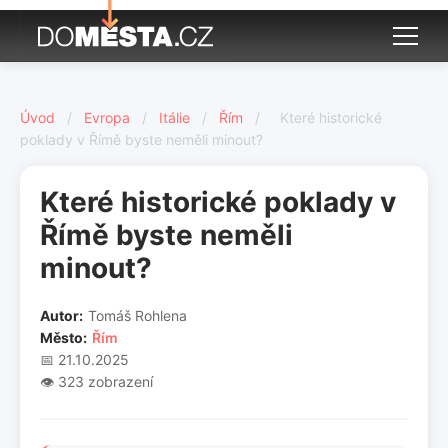
Úvod
/
Evropa
/
Itálie
/
Řím
/
Které historické
poklady v Římě byste neměli minout?
Které historické poklady v
Římě byste neměli
minout?
Autor:
Tomáš Rohlena
Město:
Řím
📅 21.10.2025
👁️ 323 zobrazení