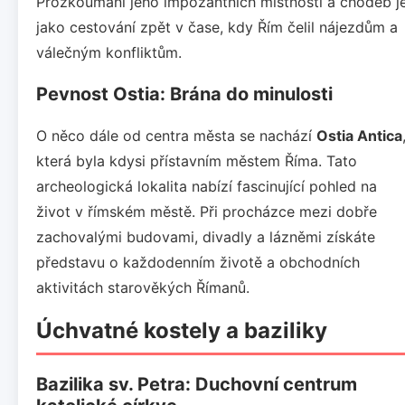
Prozkoumání jeho impozantních místností a chodeb j
jako cestování zpět v čase, kdy Řím čelil nájezdům a
válečným konfliktům.
Pevnost Ostia: Brána do minulosti
O něco dále od centra města se nachází
Ostia Antica
která byla kdysi přístavním městem Říma. Tato
archeologická lokalita nabízí fascinující pohled na
život v římském městě. Při procházce mezi dobře
zachovalými budovami, divadly a lázněmi získáte
představu o každodenním životě a obchodních
aktivitách starověkých Římanů.
Úchvatné kostely a baziliky
Bazilika sv. Petra: Duchovní centrum