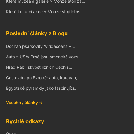
Která muzea a galerie v Monze stojí za...
Které kulturní akce v Monze stojí letos...
Poslední články z Blogu
Dochan psárkovitý 'Viridescens' –...
Auta z USA: Proč jsou americké vozy...
Hrad Rabí: skvost jižních Čech s...
Cestování po Evropě: auto, karavan,...
Egyptské pyramidy jako fascinující...
Všechny články →
Rychlé odkazy