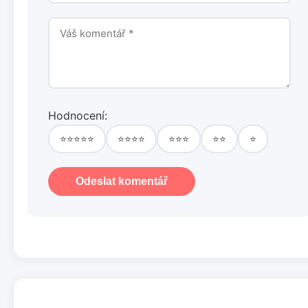
Hodnocení:
⭐⭐⭐⭐⭐
⭐⭐⭐⭐
⭐⭐⭐
⭐⭐
⭐
Odeslat komentář