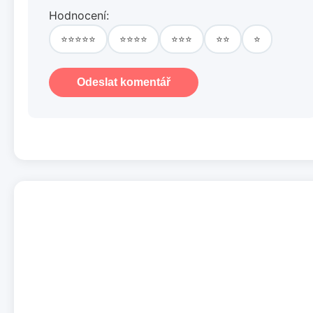
Hodnocení:
⭐⭐⭐⭐⭐
⭐⭐⭐⭐
⭐⭐⭐
⭐⭐
⭐
Odeslat komentář