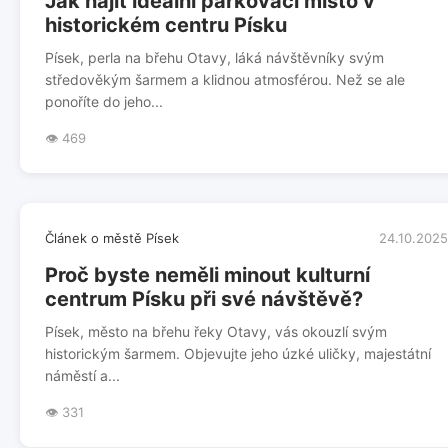
Jak najít ideální parkovací místo v
historickém centru Písku
Písek, perla na břehu Otavy, láká návštěvníky svým
středověkým šarmem a klidnou atmosférou. Než se ale
ponoříte do jeho...
👁️ 469
Článek o městě Písek
24.10.2025
Proč byste neměli minout kulturní
centrum Písku při své návštěvě?
Písek, město na břehu řeky Otavy, vás okouzlí svým
historickým šarmem. Objevujte jeho úzké uličky, majestátní
náměstí a...
👁️ 331