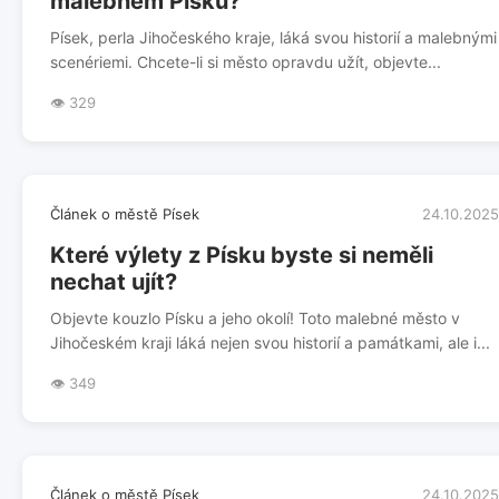
malebném Písku?
Písek, perla Jihočeského kraje, láká svou historií a malebnými
scenériemi. Chcete-li si město opravdu užít, objevte...
👁️ 329
Článek o městě Písek
24.10.2025
Které výlety z Písku byste si neměli
nechat ujít?
Objevte kouzlo Písku a jeho okolí! Toto malebné město v
Jihočeském kraji láká nejen svou historií a památkami, ale i...
👁️ 349
Článek o městě Písek
24.10.2025