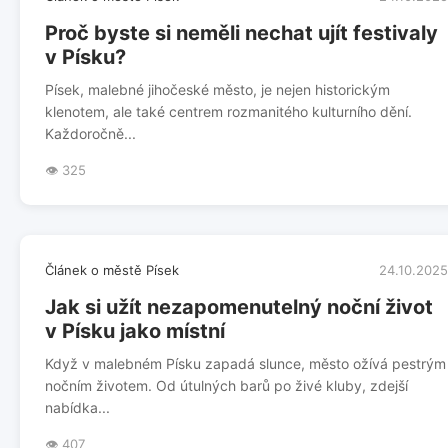
Proč byste si neměli nechat ujít festivaly
v Písku?
Písek, malebné jihočeské město, je nejen historickým
klenotem, ale také centrem rozmanitého kulturního dění.
Každoročně...
👁️ 325
Článek o městě Písek
24.10.2025
Jak si užít nezapomenutelný noční život
v Písku jako místní
Když v malebném Písku zapadá slunce, město ožívá pestrým
nočním životem. Od útulných barů po živé kluby, zdejší
nabídka...
👁️ 407