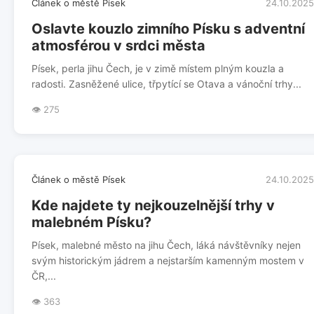
Článek o městě Písek
24.10.2025
Oslavte kouzlo zimního Písku s adventní
atmosférou v srdci města
Písek, perla jihu Čech, je v zimě místem plným kouzla a
radosti. Zasněžené ulice, třpytící se Otava a vánoční trhy...
👁️ 275
Článek o městě Písek
24.10.2025
Kde najdete ty nejkouzelnější trhy v
malebném Písku?
Písek, malebné město na jihu Čech, láká návštěvníky nejen
svým historickým jádrem a nejstarším kamenným mostem v
ČR,...
👁️ 363