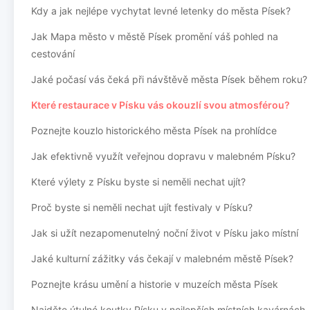
Kdy a jak nejlépe vychytat levné letenky do města Písek?
Jak Mapa město v městě Písek promění váš pohled na
cestování
Jaké počasí vás čeká při návštěvě města Písek během roku?
Které restaurace v Písku vás okouzlí svou atmosférou?
Poznejte kouzlo historického města Písek na prohlídce
Jak efektivně využít veřejnou dopravu v malebném Písku?
Které výlety z Písku byste si neměli nechat ujít?
Proč byste si neměli nechat ujít festivaly v Písku?
Jak si užít nezapomenutelný noční život v Písku jako místní
Jaké kulturní zážitky vás čekají v malebném městě Písek?
Poznejte krásu umění a historie v muzeích města Písek
Najděte útulné koutky Písku v nejlepších místních kavárnách