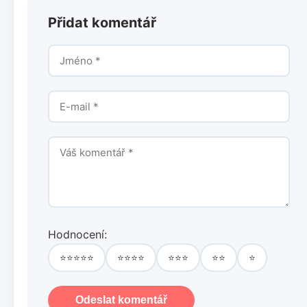
Přidat komentář
Hodnocení:
⭐⭐⭐⭐⭐
⭐⭐⭐⭐
⭐⭐⭐
⭐⭐
⭐
Odeslat komentář