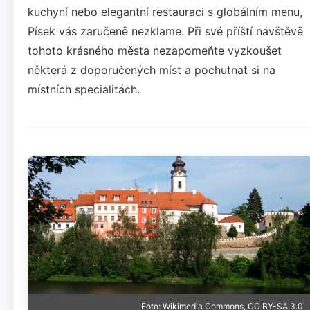
kuchyní nebo elegantní restauraci s globálním menu,
Písek vás zaručeně nezklame. Při své příští návštěvě
tohoto krásného města nezapomeňte vyzkoušet
některá z doporučených míst a pochutnat si na
místních specialitách.
Foto: Wikimedia Commons, CC BY-SA 3.0