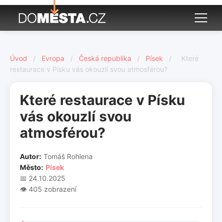
Úvod
/
Evropa
/
Česká republika
/
Písek
/
Které
restaurace v Písku vás okouzlí svou atmosférou?
Které restaurace v Písku
vás okouzlí svou
atmosférou?
Autor:
Tomáš Rohlena
Město:
Písek
📅 24.10.2025
👁️ 405 zobrazení