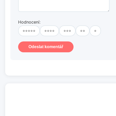
Hodnocení:
⭐⭐⭐⭐⭐
⭐⭐⭐⭐
⭐⭐⭐
⭐⭐
⭐
Odeslat komentář