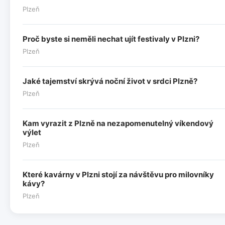
Plzeň
Proč byste si neměli nechat ujít festivaly v Plzni?
Plzeň
Jaké tajemství skrývá noční život v srdci Plzně?
Plzeň
Kam vyrazit z Plzně na nezapomenutelný víkendový
výlet
Plzeň
Které kavárny v Plzni stojí za návštěvu pro milovníky
kávy?
Plzeň