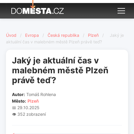
Úvod
/
Evropa
/
Česká republika
/
Plzeň
/
Jaký je
aktuální čas v malebném městě Plzeň právě teď?
Jaký je aktuální čas v
malebném městě Plzeň
právě teď?
Autor:
Tomáš Rohlena
Město:
Plzeň
📅 29.10.2025
👁️ 352 zobrazení