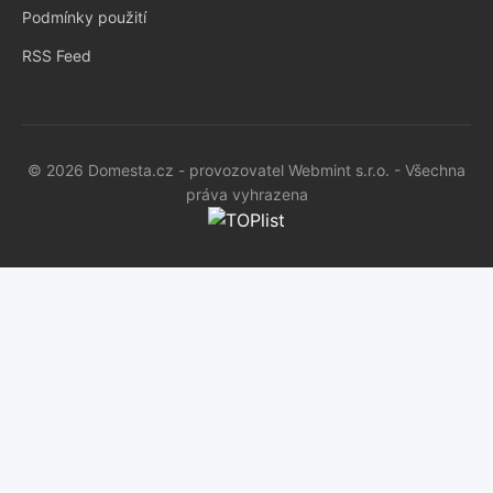
Podmínky použití
RSS Feed
© 2026 Domesta.cz - provozovatel Webmint s.r.o. - Všechna
práva vyhrazena