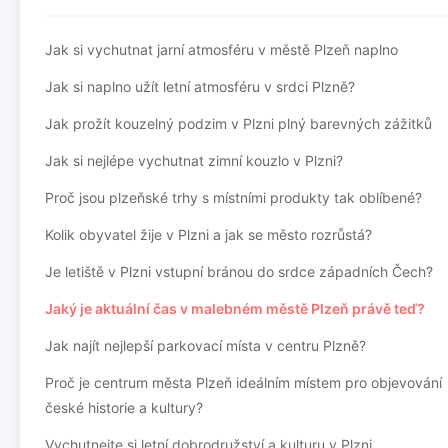
Jak si vychutnat jarní atmosféru v městě Plzeň naplno
Jak si naplno užít letní atmosféru v srdci Plzně?
Jak prožít kouzelný podzim v Plzni plný barevných zážitků
Jak si nejlépe vychutnat zimní kouzlo v Plzni?
Proč jsou plzeňské trhy s místními produkty tak oblíbené?
Kolik obyvatel žije v Plzni a jak se město rozrůstá?
Je letiště v Plzni vstupní bránou do srdce západních Čech?
Jaký je aktuální čas v malebném městě Plzeň právě teď?
Jak najít nejlepší parkovací místa v centru Plzně?
Proč je centrum města Plzeň ideálním místem pro objevování
české historie a kultury?
Vychutnejte si letní dobrodružství a kulturu v Plzni