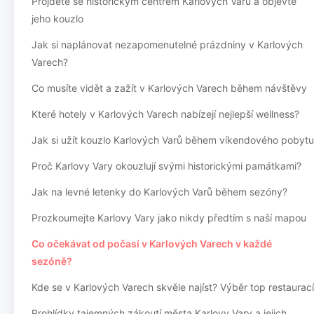
Projděte se historickým centrem Karlových Varů a objevte
jeho kouzlo
Jak si naplánovat nezapomenutelné prázdniny v Karlových
Varech?
Co musíte vidět a zažít v Karlových Varech během návštěvy
Které hotely v Karlových Varech nabízejí nejlepší wellness?
Jak si užít kouzlo Karlových Varů během víkendového pobytu
Proč Karlovy Vary okouzlují svými historickými památkami?
Jak na levné letenky do Karlových Varů během sezóny?
Prozkoumejte Karlovy Vary jako nikdy předtím s naší mapou
Co očekávat od počasí v Karlových Varech v každé
sezóně?
Kde se v Karlových Varech skvěle najíst? Výběr top restaurací
Prohlídky tajemných zákoutí města Karlovy Vary a jejich