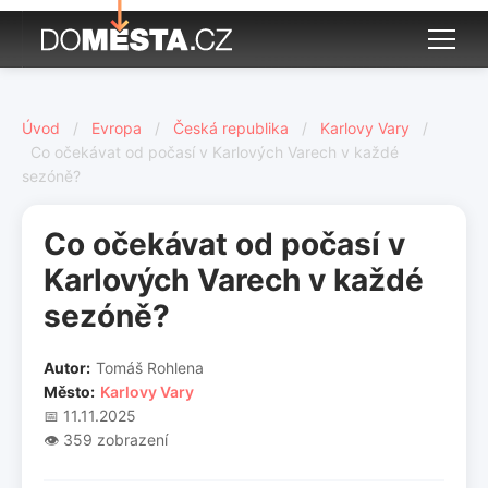
Úvod
/
Evropa
/
Česká republika
/
Karlovy Vary
/
Co očekávat od počasí v Karlových Varech v každé
sezóně?
Co očekávat od počasí v
Karlových Varech v každé
sezóně?
Autor:
Tomáš Rohlena
Město:
Karlovy Vary
📅 11.11.2025
👁️ 359 zobrazení