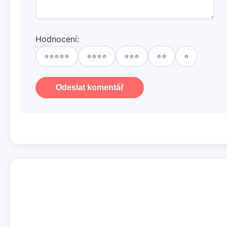
Hodnocení:
⭐⭐⭐⭐⭐
⭐⭐⭐⭐
⭐⭐⭐
⭐⭐
⭐
Odeslat komentář