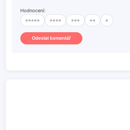
Hodnocení:
⭐⭐⭐⭐⭐
⭐⭐⭐⭐
⭐⭐⭐
⭐⭐
⭐
Odeslat komentář