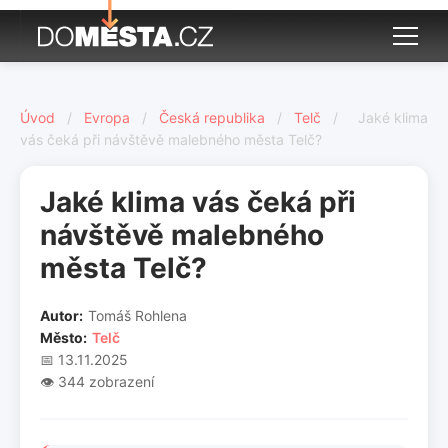
Úvod
/
Evropa
/
Česká republika
/
Telč
/
Jaké klima
vás čeká při návštěvě malebného města Telč?
Jaké klima vás čeká při
návštěvě malebného
města Telč?
Autor:
Tomáš Rohlena
Město:
Telč
📅 13.11.2025
👁️ 344 zobrazení