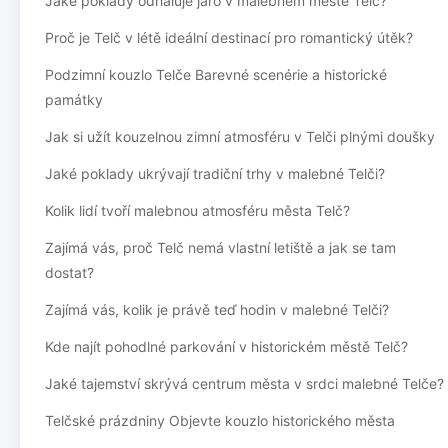
Jaké poklady odhaluje jaro v malebném městě Telč?
Proč je Telč v létě ideální destinací pro romantický útěk?
Podzimní kouzlo Telče Barevné scenérie a historické
památky
Jak si užít kouzelnou zimní atmosféru v Telči plnými doušky
Jaké poklady ukrývají tradiční trhy v malebné Telči?
Kolik lidí tvoří malebnou atmosféru města Telč?
Zajímá vás, proč Telč nemá vlastní letiště a jak se tam
dostat?
Zajímá vás, kolik je právě teď hodin v malebné Telči?
Kde najít pohodlné parkování v historickém městě Telč?
Jaké tajemství skrývá centrum města v srdci malebné Telče?
Telčské prázdniny Objevte kouzlo historického města