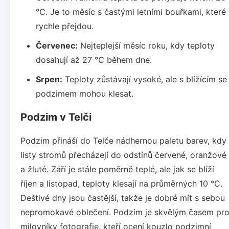
°C. Je to měsíc s častými letními bouřkami, které
rychle přejdou.
Červenec:
Nejteplejší měsíc roku, kdy teploty
dosahují až 27 °C během dne.
Srpen:
Teploty zůstávají vysoké, ale s blížícím se
podzimem mohou klesat.
Podzim v Telči
Podzim přináší do Telče nádhernou paletu barev, kdy
listy stromů přecházejí do odstínů červené, oranžové
a žluté. Září je stále poměrně teplé, ale jak se blíží
říjen a listopad, teploty klesají na průměrných 10 °C.
Deštivé dny jsou častější, takže je dobré mít s sebou
nepromokavé oblečení. Podzim je skvělým časem pr
milovníky fotografie, kteří ocení kouzlo podzimní