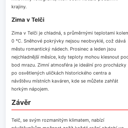
krajiny.
Zima v Telči
Zima v Telči je chladná, s průměrnými teplotami kole
0 °C. Sněhové pokrývky nejsou neobvyklé, což dává
městu romantický nádech. Prosinec a leden jsou
nejchladnější měsíce, kdy teploty mohou klesnout po
bod mrazu. Zimní atmosféra je ideální pro procházky
po osvětlených uličkách historického centra a
návštěvu místních kaváren, kde se můžete zahřát
horkým nápojem.
Závěr
Telč, se svým rozmanitým klimatem, nabízí
návštěvníkům možnost zažít každé roční období ve