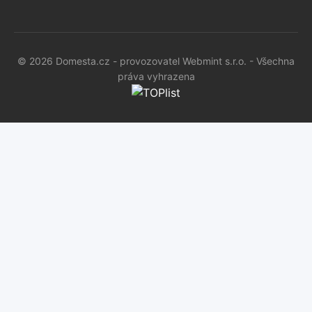
© 2026 Domesta.cz - provozovatel Webmint s.r.o. - Všechna
práva vyhrazena