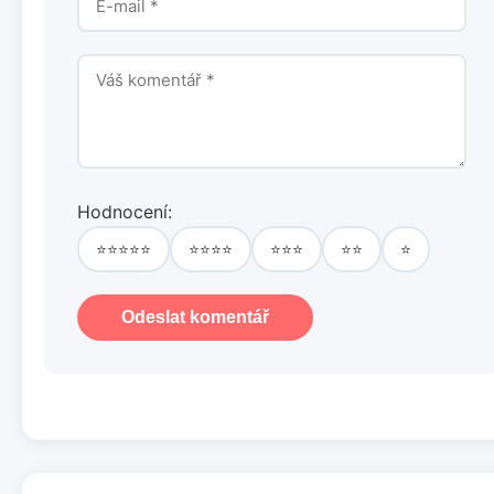
Hodnocení:
⭐⭐⭐⭐⭐
⭐⭐⭐⭐
⭐⭐⭐
⭐⭐
⭐
Odeslat komentář