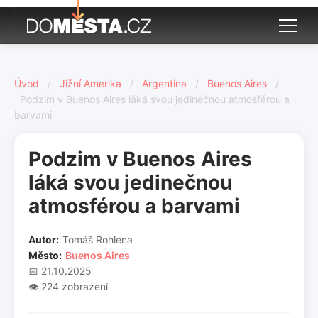
Úvod
/
Jižní Amerika
/
Argentina
/
Buenos Aires
/
Podzim v Buenos Aires láká svou jedinečnou atmosférou a
barvami
Podzim v Buenos Aires
láká svou jedinečnou
atmosférou a barvami
Autor:
Tomáš Rohlena
Město:
Buenos Aires
📅 21.10.2025
👁️ 224 zobrazení