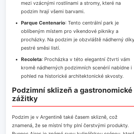
mezi vzácnými rostlinami a stromy, které na
podzim hrají všemi barvami.
Parque Centenario
: Tento centrální park je
oblíbeným místem pro víkendové pikniky a
procházky. Na podzim je obzvláště nádherný dík
pestré směsi listí.
Recoleta
: Procházka v této elegantní čtvrti vám
kromě nádherných podzimních scenérií nabídne i
pohled na historické architektonické skvosty.
Podzimní sklizeň a gastronomické
zážitky
Podzim je v Argentině také časem sklizně, což
znamená, že se místní trhy plní čerstvými produkty.
Buenos Aires je známé svou kulinářskou scénou, kter