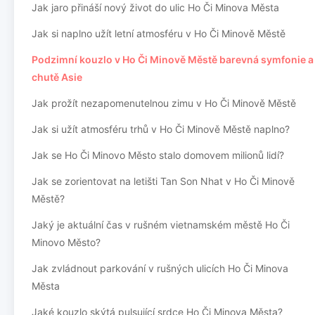
Jak jaro přináší nový život do ulic Ho Či Minova Města
Jak si naplno užít letní atmosféru v Ho Či Minově Městě
Podzimní kouzlo v Ho Či Minově Městě barevná symfonie a
chutě Asie
Jak prožít nezapomenutelnou zimu v Ho Či Minově Městě
Jak si užít atmosféru trhů v Ho Či Minově Městě naplno?
Jak se Ho Či Minovo Město stalo domovem milionů lidí?
Jak se zorientovat na letišti Tan Son Nhat v Ho Či Minově
Městě?
Jaký je aktuální čas v rušném vietnamském městě Ho Či
Minovo Město?
Jak zvládnout parkování v rušných ulicích Ho Či Minova
Města
Jaké kouzlo skýtá pulsující srdce Ho Či Minova Města?