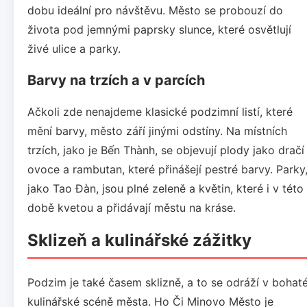
dobu ideální pro návštěvu. Město se probouzí do
života pod jemnými paprsky slunce, které osvětlují
živé ulice a parky.
Barvy na trzích a v parcích
Ačkoli zde nenajdeme klasické podzimní listí, které
mění barvy, město září jinými odstíny. Na místních
trzích, jako je Bến Thành, se objevují plody jako dračí
ovoce a rambutan, které přinášejí pestré barvy. Parky
jako Tao Đàn, jsou plné zeleně a květin, které i v této
době kvetou a přidávají městu na kráse.
Sklizeň a kulinářské zážitky
Podzim je také časem sklizně, a to se odráží v bohat
kulinářské scéně města. Ho Či Minovo Město je