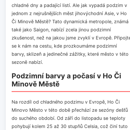
chladné dny a padající listí. Ale jak vypadá podzim v
jednom z nejrušnějších měst jihovýchodní Asie, v Ho
Či Minově Městě? Tato dynamická metropole, známá
také jako Saigon, nabízí zcela jinou podzimní
zkušenost, než na jakou jsme zvyklí v Evropě. Připojt
se k nám na cestu, kde prozkoumáme podzimní
barvy, sklizeň a jedinečné zážitky, které město v této
sezoně nabízí.
Podzimní barvy a počasí v Ho Či
Minově Městě
Na rozdíl od chladného podzimu v Evropě, Ho Či
Minovo Město v této době přechází ze sezóny dešťů
do suchého období. Od září do listopadu se teploty
pohybují kolem 25 až 30 stupňů Celsia, což činí tuto