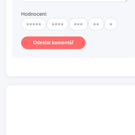
Hodnocení:
⭐⭐⭐⭐⭐
⭐⭐⭐⭐
⭐⭐⭐
⭐⭐
⭐
Odeslat komentář