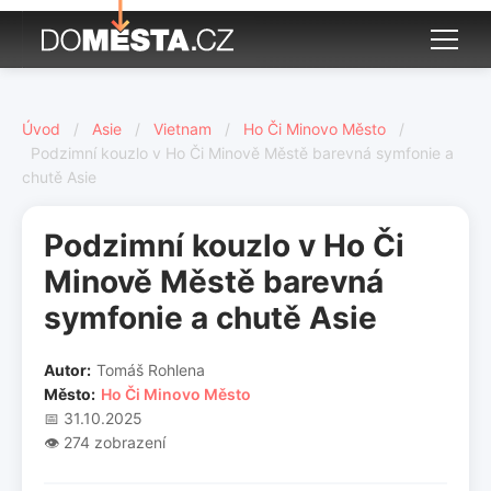
Úvod
/
Asie
/
Vietnam
/
Ho Či Minovo Město
/
Podzimní kouzlo v Ho Či Minově Městě barevná symfonie a
chutě Asie
Podzimní kouzlo v Ho Či
Minově Městě barevná
symfonie a chutě Asie
Autor:
Tomáš Rohlena
Město:
Ho Či Minovo Město
📅 31.10.2025
👁️ 274 zobrazení