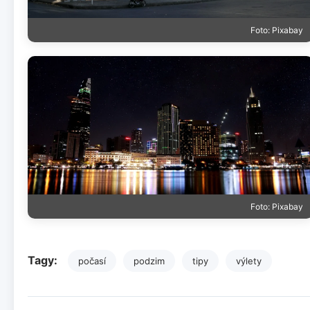
Foto: Pixabay
Foto: Pixabay
Tagy:
počasí
podzim
tipy
výlety