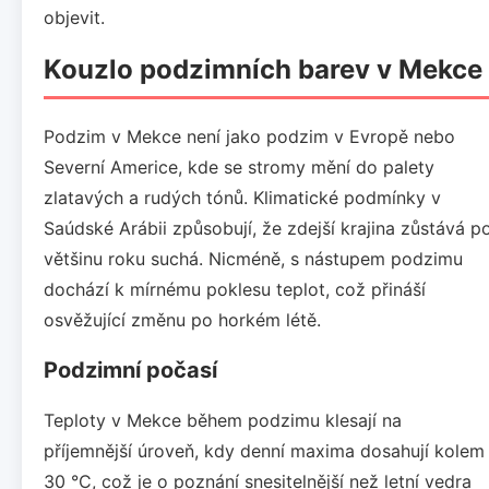
objevit.
Kouzlo podzimních barev v Mekce
Podzim v Mekce není jako podzim v Evropě nebo
Severní Americe, kde se stromy mění do palety
zlatavých a rudých tónů. Klimatické podmínky v
Saúdské Arábii způsobují, že zdejší krajina zůstává p
většinu roku suchá. Nicméně, s nástupem podzimu
dochází k mírnému poklesu teplot, což přináší
osvěžující změnu po horkém létě.
Podzimní počasí
Teploty v Mekce během podzimu klesají na
příjemnější úroveň, kdy denní maxima dosahují kolem
30 °C, což je o poznání snesitelnější než letní vedra