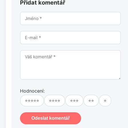
Přidat komentář
Hodnocení:
⭐⭐⭐⭐⭐
⭐⭐⭐⭐
⭐⭐⭐
⭐⭐
⭐
Odeslat komentář