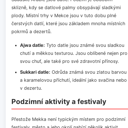
sklizně, kdy se datlové palmy obsypávají sladkými
plody. Místní trhy v Mekce jsou v tuto dobu plné
čerstvých datlí, které jsou základem mnoha místních
pokrmů a dezertů.
Ajwa datle:
Tyto datle jsou známé svou sladkou
chutí a měkkou texturou. Jsou oblíbené nejen pro
svou chuť, ale také pro své zdravotní přínosy.
Sukkari datle:
Odrůda známá svou zlatou barvou
a karamelovou příchutí, ideální jako svačina nebo
v dezertu.
Podzimní aktivity a festivaly
Přestože Mekka není typickým místem pro podzimní
festivaly, město a jeho okolí nabízí několik aktivit,