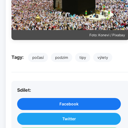
Foto: Konevi / Pixabay
Tagy:
počasí
podzim
tipy
výlety
Sdílet:
Facebook
Twitter