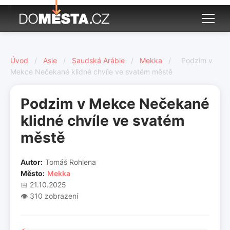
Úvod
/
Asie
/
Saudská Arábie
/
Mekka
/
Podzim v
Mekce Nečekané klidné chvíle ve svatém městě
Podzim v Mekce Nečekané
klidné chvíle ve svatém
městě
Autor:
Tomáš Rohlena
Město:
Mekka
📅 21.10.2025
👁️ 310 zobrazení