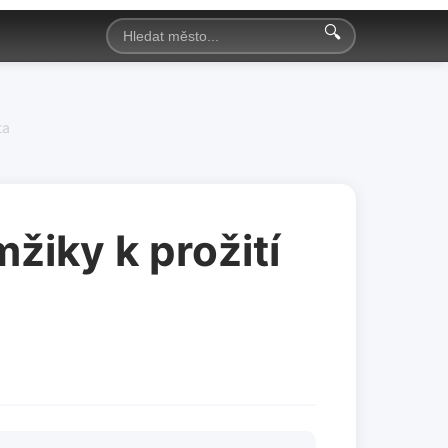
🔍
ta
žiky k prožití