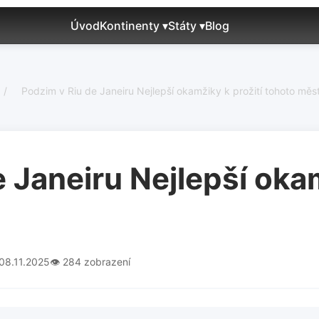
Úvod
Kontinenty ▾
Státy ▾
Blog
/
Podzim v Riu de Janeiru Nejlepší okamžiky k prožití tohoto měs
 Janeiru Nejlepší okam
 08.11.2025
👁️ 284 zobrazení