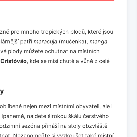
izně pro mnoho tropických plodů, které jsou
árnější patří
maracuja
(mučenka),
manga
tvé plody můžete ochutnat na místních
 Cristóvão
, kde se mísí chutě a vůně z celé
ky
oblíbené nejen mezi místními obyvateli, ale i
 Ipanemě, najdete širokou škálu čerstvého
Podzimní sezóna přináší na stoly obzvláště
hutnat. Nezapomeňte si vyzkoušet také místní