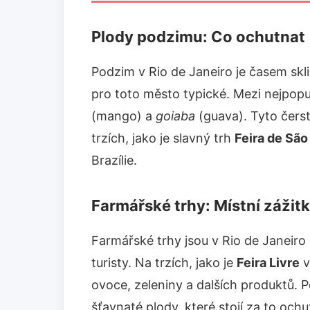
Plody podzimu: Co ochutnat
Podzim v Rio de Janeiro je časem skl
pro toto město typické. Mezi nejpopul
(mango) a
goiaba
(guava). Tyto čers
trzích, jako je slavný trh
Feira de São
Brazílie.
Farmářské trhy: Místní zážit
Farmářské trhy jsou v Rio de Janeiro 
turisty. Na trzích, jako je
Feira Livre
v
ovoce, zeleniny a dalších produktů. 
šťavnaté plody, které stojí za to oc