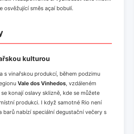
je osvěžující směs açaí bobulí.
y
nařskou kulturou
ána s vinařskou produkcí, během podzimu
regionu
Vale dos Vinhedos
, vzdáleném
, se konají oslavy sklizně, kde se můžete
místní produkci. I když samotné Rio není
 barů nabízí speciální degustační večery s