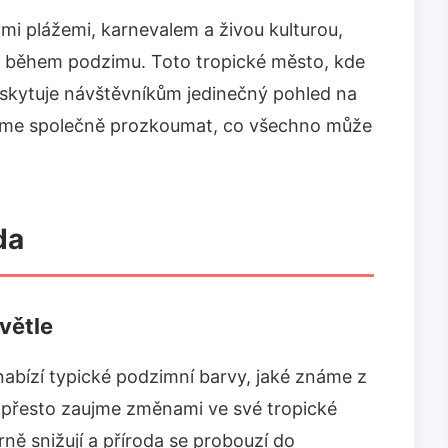
mi plážemi, karnevalem a živou kulturou,
k i během podzimu. Toto tropické město, kde
skytuje návštěvníkům jedinečný pohled na
Pojďme společně prozkoumat, co všechno může
da
větle
abízí typické podzimní barvy, jaké známe z
 přesto zaujme změnami ve své tropické
rně snižují a příroda se probouzí do