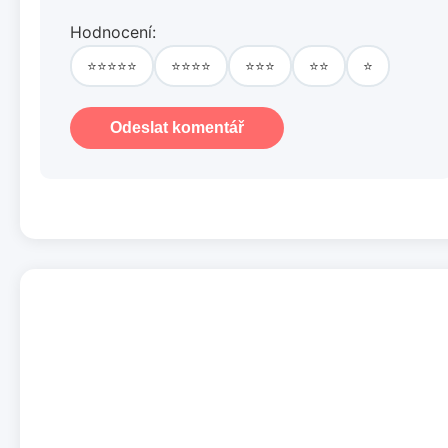
Hodnocení:
⭐⭐⭐⭐⭐
⭐⭐⭐⭐
⭐⭐⭐
⭐⭐
⭐
Odeslat komentář