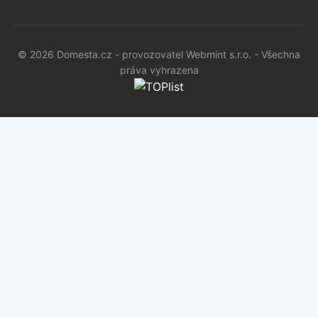
© 2026 Domesta.cz - provozovatel Webmint s.r.o. - Všechna
práva vyhrazena