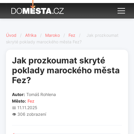
Úvod
/
Afrika
/
Maroko
/
Fez
/
Jak prozkoumat
skryté poklady marockého města Fez?
Jak prozkoumat skryté
poklady marockého města
Fez?
Autor:
Tomáš Rohlena
Město:
Fez
📅 11.11.2025
👁️ 306 zobrazení